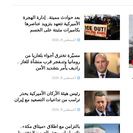
بعد حوادث مميتة.. إدارة الهجرة
الأميركية تتعهد بتزويد عناصرها
بكاميرات مثبتة على الجسم
أغسطس 8, 2026
مسيّرة تخترق أجواء بلغاريا من
رومانيا وتنـفجر قرب منشأة للغاز ..
راديف يأمر بتشديد الأمن
أغسطس 8, 2026
رئيس هيئة الأركان الأميركية يحذر
ترامب من تداعيات التصعيد مع إيران
أغسطس 8, 2026
بالتزامن مع اطلاق «ميثاق مكة»..
نائب إيراني يحذر العرب: لا تختبروا