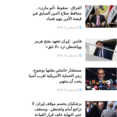
العراق : سقوط «أبو مازن»..
محافظ صلاح الدين السابق في
قبضة الأمن بتهم فساد
أغسطس 8, 2026
فانس : إيران تتعهد بفتح هرمز
وواشنطن ترد «لا نثق»
أغسطس 8, 2026
مستشار خامنئي يعلنها بوضوح:
زمن الحماية الأمريكية لغرب آسيا
يجب أن ينتهي
أغسطس 8, 2026
بزشكيان يحسم موقف إيران: لا
تراجع أمام واشنطن.. وسنقف
حتى النهاية خلف قرار القيادة