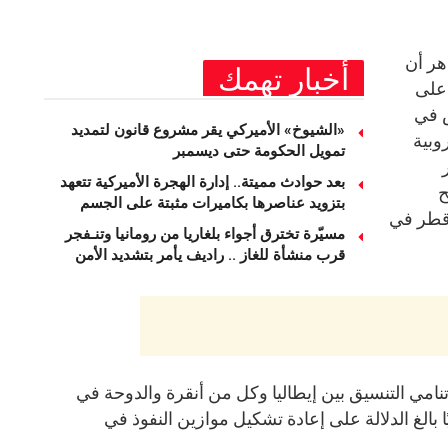
هر أن
أخبار تهمك
 على
 في
«الشيوخ» الأميركي يقر مشروع قانون لتمديد
وبية
تمويل الحكومة حتى ديسمبر
بعد حوادث مميتة.. إدارة الهجرة الأميركية تتعهد
ح
بتزويد عناصرها بكاميرات مثبتة على الجسم
وقطر في
مسيّرة تخترق أجواء بلغاريا من رومانيا وتنـفجر
قرب منشأة للغاز .. راديف يأمر بتشديد الأمن
نامي التنسيق بين إيطاليا وكل من أنقرة والدوحة في
 بالغ الدلالة على إعادة تشكيل موازين النفوذ في