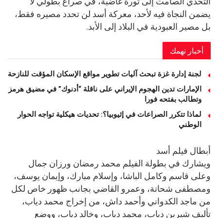
التحدي الصامت إلى ثورة غاضبة، في صراع بطولي لا
يضمن النجاة فيه لأحد، معركة أسد لن تحدد مصيره فقط،
بل مصير العبودية في البلاد إلى الأبد.
أخبار تهمك
لجنة إدارة غزة تبحث آليات تطوير مواقع الإسكان المؤقت للنازحة
الإمارات تدين الهجوم الإيراني على ناقلة “أدنوك” في مضيق هرمز
وتطالب بفتحه فورا
لماذا تتكرر الصراعات في إثيوبيا؟: تحديات هيكلية تواجه الحوار
الوطني
أبطال فيلم أسد
ويشارك في بطولة الفيلم محمد رمضان ورزان جمال
وعلى قاسم وكامل الباشا، وإسلام مبارك، وإيمان يوسف،
ومصطفى شحاتة، وعمرو القاضي بجانب ظهور خاص لكل
من ماجد الكدواني وأحمد داش، من إخراج محمد دياب،
تأليف شيرين دياب، محمد دياب، وخالد دياب، ووضع