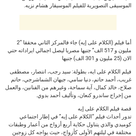
الموسيقى التصويرية للفيلم الموسيقار هشام نزيه.
أما فيلم (الكلام على إيه) جاء فالمركز الثاني محققا “2
مليون و 517 الف” جنيها مصريا ليصل اجمالي ايراداته حتي
الان (25 مليون و 301 الف) جنيها
فيلم الكلام على ايه، بطولة: سيد رجب، انتصار، مصطفى
غريب، أحمد حاتم، دنيا سامي، جيهان الشماشرجي، حاتم
صلاح، خالد كمال، آية سماحة، وغيرهم من الفنانين، والعمل
من إخراج ساندرو كنعان، وتأليف أحمد بدوي.
قصة فيلم الكلام على إيه
تدور أحداث فيلم “الكلام على إيه” في إطار اجتماعي
كوميدي والذي يتناول حكاية أربع أزواج من أعمار وطبقات
مختلفة في ليلتهم الأولى كأزواج، حيث يواجه كل زوجين