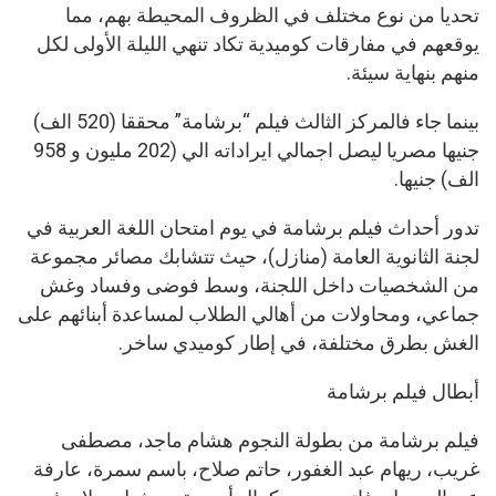
تحديا من نوع مختلف في الظروف المحيطة بهم، مما
يوقعهم في مفارقات كوميدية تكاد تنهي الليلة الأولى لكل
منهم بنهاية سيئة.
بينما جاء فالمركز الثالث فيلم “برشامة” محققا (520 الف)
جنيها مصريا ليصل اجمالي ايراداته الي (202 مليون و 958
الف) جنيها.
تدور أحداث فيلم برشامة في يوم امتحان اللغة العربية في
لجنة الثانوية العامة (منازل)، حيث تتشابك مصائر مجموعة
من الشخصيات داخل اللجنة، وسط فوضى وفساد وغش
جماعي، ومحاولات من أهالي الطلاب لمساعدة أبنائهم على
الغش بطرق مختلفة، في إطار كوميدي ساخر.
أبطال فيلم برشامة
فيلم برشامة من بطولة النجوم هشام ماجد، مصطفى
غريب، ريهام عبد الغفور، حاتم صلاح، باسم سمرة، عارفة