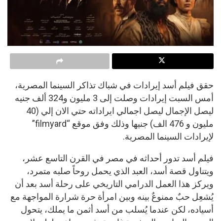
حقق فيلم أسد إيرادات في شباك تذاكر السينما المصرية،
أمس السبت إيرادات وصلت إلى 3 مليون و324 ألف جنيه
ليصل الإجمال ليصل اجمالي ايراداته حتي الان إلي (40
مليون و 476 الف) جنيها وذلك وفق موقع “filmyard”
لإيرادات السينما المصرية.
فيلم أسد تدور أحداثه في مصر في القرن التاسع عشر،
ويتناول قصة أسد، العبد الذي يحمل روحاً صلبه متمرد،
ويركز هذا العمل الدرامي التاريخي على رحلة أسد بعد أن
يُشعِل حبٌ ممنوعٌ بينه وبين امرأة حرة شرارة المواجهة مع
أسياده، لكن عندما يُسلب من أسد أثمن ما يملك، يتحول