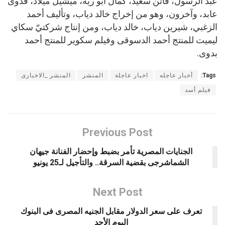
عبد الرسول، فاتن سعيد، كمال أبو رية، ميشيل ميلاد، فدوى
عابد، وآخرون، وهو من إخراج خالد دياب، وتأليف أحمد
الزغبي، شيرين دياب، خالد دياب، ومن إنتاج شركتيّ سكاي
ليميت للمنتج أحمد الدسوقى وفيلم سكوير للمنتج أحمد
بدوى.
Tags:
أخبار عاجله
اخبار عاجلة
المنشر
المنشر _الاخبارى
فيلم أسد
Previous Post
الجنايات المصرية تأمر بضبط وإحضار الفنانة جيهان
الشماشرجى بقضية السرقة.. والتأجيل لـ25 يونيو
Next Post
تعرف على سعر الدولار مقابل الجنيه المصرى فى البنوك
اليوم الأحد