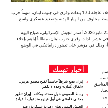
الجيش الإسرائيلي يصدر تحذيرات إخلاء عاجلة لـ 10 بلدات وقرى في جنوب لبنان، متهماً حزب
 وسط مخاوف من انهيار الهدنة وتصعيد عسكري واسع.
بيروت – المنشر الاخباري – الاثنين، 25 مايو 2026، أصدر الجيش الإسرائيلي، صباح اليوم
ان في عشر بلدات وقرى جنوب لبنان، مطالباً إياهم بإخلاء
ناً، وذلك في مؤشر على تدهور دراماتيكي في الوضع
أخبار تهمك
اسم
منصة
إيران تضع شرطاً حاسماً لفتح مضيق هرمز..
 المناطق
«اتفاق عُمان» وحده لا يكفي
حتا،
وسط الغموض حول صحته ومكانه.. إيران تظهر
ين،
مجتبى خامنئي في أول فيديو منذ توليه القيادة
،
الجيش اليمني يعلن «ضربة عسكرية» ضد