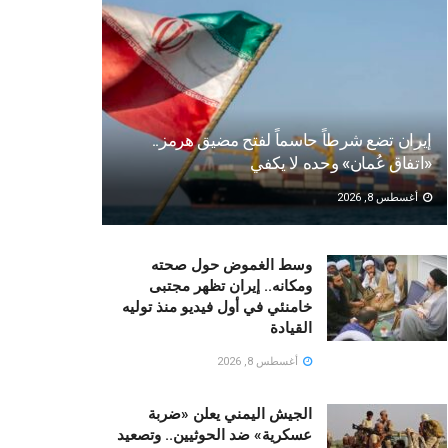
إيران تضع شرطاً حاسماً لفتح مضيق هرمز..
«اتفاق عُمان» وحده لا يكفي
أغسطس 8, 2026
وسط الغموض حول صحته
ومكانه.. إيران تظهر مجتبى
خامنئي في أول فيديو منذ توليه
القيادة
أغسطس 8, 2026
الجيش اليمني يعلن «ضربة
عسكرية» ضد الحوثيين.. وتصعيد