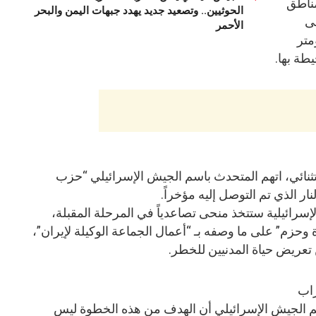
مناطق
الحوثيين.. وتصعيد جديد يهدد جبهات اليمن والبحر
لى
الأحمر
متر
طة بها.
تثنائي، اتهم المتحدث باسم الجيش الإسرائيلي “حزب
نار الذي تم التوصل إليه مؤخراً.
إسرائيلية ستتخذ منحى تصاعدياً في المرحلة المقبلة،
وحزم” على ما وصفه بـ “أعمال الجماعة الوكيلة لإيران”،
تعريض حياة المدنيين للخطر.
راب
م الجيش الإسرائيلي أن الهدف من هذه الخطوة ليس