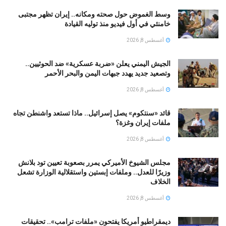
وسط الغموض حول صحته ومكانه.. إيران تظهر مجتبى
خامنئي في أول فيديو منذ توليه القيادة
أغسطس 8, 2026
الجيش اليمني يعلن «ضربة عسكرية» ضد الحوثيين..
وتصعيد جديد يهدد جبهات اليمن والبحر الأحمر
أغسطس 8, 2026
قائد «سنتكوم» يصل إسرائيل.. ماذا تستعد واشنطن تجاه
ملفات إيران وغزة؟
أغسطس 8, 2026
مجلس الشيوخ الأميركي يمرر بصعوبة تعيين تود بلانش
وزيرًا للعدل.. وملفات إبستين واستقلالية الوزارة تشعل
الخلاف
أغسطس 8, 2026
ديمقراطيو أمريكا يفتحون «ملفات ترامب».. تحقيقات