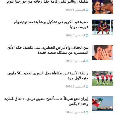
شقيقة رونالدو تنفي إقامة حفل زفافه من جورجينا اليوم
أغسطس 8, 2026
حمزة عبد الكريم فى تشكيل برشلونة ضد نوتينجهام
فورست وديا
أغسطس 8, 2026
بين الجفاف والأمراض الخطيرة.. متى تكشف حكة الأذن
المستمرة عن مشكلة صحية خفية؟
أغسطس 8, 2026
رابطة الأندية تبرز مكافأة بطل الدورى الجديد..50 مليون
جنيه لأول مرة
أغسطس 8, 2026
إيران تضع شرطاً حاسماً لفتح مضيق هرمز.. «اتفاق عُمان»
وحده لا يكفي
أغسطس 8, 2026