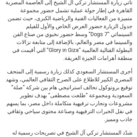
تأتي زيارة المستشار تركي آل الشيخ إلى العاصمة المصرية
القاهرة في إطار جولة عملية تشمل حضور مجموعة
متميزة من الفعاليات الفنية والرياضية الكبرى، حيث تضمن
جدول الزيارة حضور العرض الخاص والأول للفيلم
السينمائي “7 Dogs” وسط حضور نخبوي من صناع الفن
والسينما في مصر والعالم، بالإضافة إلى متابعة نزالات
البطولة القتالية العالمية “Glory in Giza” التي أقيمت في
منطقة أهرامات الجيزة العريقة.
أجرى المستشار السعودي كذلك زيارة رسمية إلى المتحف
المصري الكبير للاطلاع على الصرح الثقافي العالمي، وشهد
توقيع بروتوكول تحالف استراتيجي هام بين شركة “صلة”
السعودية ومجموعة “طلعت مصطفى” بهدف تطوير
مشروعات وتجارب ترفيهية متكاملة داخل مصر، بما يسهم
في نقل الخبرات الترفيهية وصناعة محتوى سياحي وثقافي
جاذب ومميز.
شدّد المستشار تركي آل الشيخ في تصريحات رسمية له