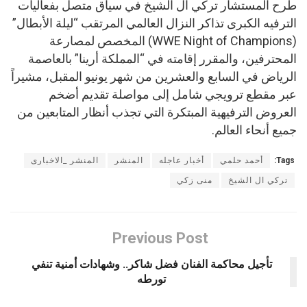
طرح المستشار تركي آل الشيخ في سياق متصل بفعاليات
الترفيه الكبرى تذاكر النزال العالمي المرتقب “ليلة الأبطال”
(WWE Night of Champions) المخصص لمصارعة
المحترفين، والمقرر إقامته في “المملكة أرينا” بالعاصمة
الرياض في السابع والعشرين من شهر يونيو المقبل، مشيراً
عبر مقطع ترويجي شامل إلى مواصلة تقديم أضخم
العروض الترفيهية المبتكرة التي تجذب أنظار المتابعين من
جميع أنحاء العالم.
Tags:
أحمد حلمي
أخبار عاجله
المنشر
المنشر _الاخبارى
تركي ال الشيخ
منى زكي
Previous Post
تأجيل محاكمة الفنان فضل شاكر.. وشهادات أمنية تنفي
تورطه