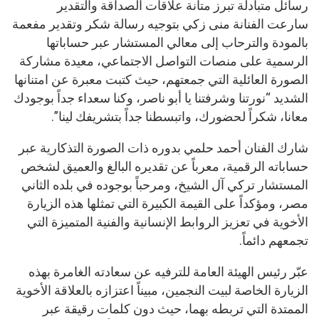
رسائل متبادلة تبرز متانة علاقات الصداقة والتقدير
سارعت الفنانة منى زكي بتوجيه رسالة شكر وتقدير مفعمة
بالمودة والترحاب إلى معالي المستشار عبر حساباتها
الرسمية على منصات التواصل الاجتماعي، معيدة مشاركة
الصورة العائلية التي جمعتهم، حيث كتبت معبرة عن امتنانها
الشديد “نورتنا وشرفتنا يا أبو ناصر، وكنا سعداء جداً بوجودك
معانا، شكراً لحضورك، واتبسطنا جداً بتشريفك لينا”.
شارك الفنان أحمد حلمي بدوره ذات الصورة التذكارية عبر
حساباته الرقمية، معرباً عن تقديره البالغ والعميق لشخص
المستشار تركي آل الشيخ، ومرحباً بوجوده في بلده الثاني
مصر، ومؤكداً على القيمة الكبيرة التي تمثلها هذه الزيارة
الأخوية في تعزيز الروابط الإنسانية والفنية المتميزة التي
تجمعهم دائماً.
عبّر رئيس الهيئة العامة للترفيه عن سعادته الغامرة بهذه
الزيارة الخاصة لبيت النجمين، مبيناً اعتزازه بالعلاقة الأخوية
الممتدة التي تربطه بهما، حيث دون كلمات رقيقة عبر