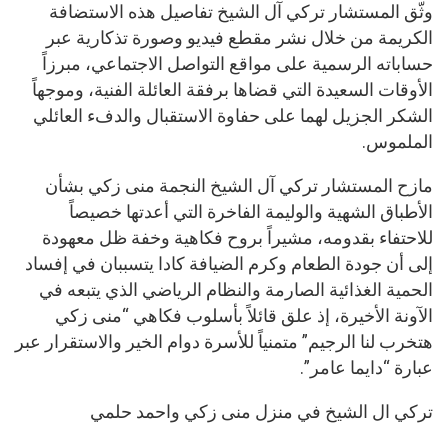
وثّق المستشار تركي آل الشيخ تفاصيل هذه الاستضافة
الكريمة من خلال نشر مقطع فيديو وصورة تذكارية عبر
حساباته الرسمية على مواقع التواصل الاجتماعي، مبرزاً
الأوقات السعيدة التي قضاها برفقة العائلة الفنية، وموجهاً
الشكر الجزيل لهما على حفاوة الاستقبال والدفء العائلي
الملموس.
مازح المستشار تركي آل الشيخ النجمة منى زكي بشأن
الأطباق الشهية والوليمة الفاخرة التي أعدتها خصيصاً
للاحتفاء بقدومه، مشيراً بروح فكاهية وخفة ظل معهودة
إلى أن جودة الطعام وكرم الضيافة كادا يتسببان في إفساد
الحمية الغذائية الصارمة والنظام الرياضي الذي يتبعه في
الآونة الأخيرة، إذ علق قائلاً بأسلوب فكاهي “منى زكي
هتخرب لنا الرجيم” متمنياً للأسرة دوام الخير والاستقرار عبر
عبارة “دايما عامر”.
تركي ال الشيخ في منزل منى زكي واحمد حلمي