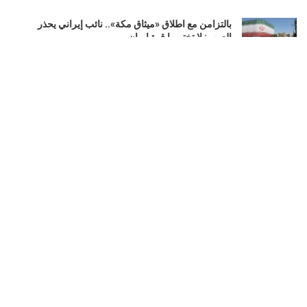
بالتزامن مع اطلاق «ميثاق مكة».. نائب إيراني يحذر
العرب: لا تختبروا قوة إيران
أغسطس 8, 2026
اعترافات جديدة تقرّب الشرطة الإسرائيلية من لغز مقتل
إلدَر دايان.. ماذا حدث في اللحظات الأخيرة؟
أغسطس 8, 2026
العراق : سقوط «أبو مازن».. محافظ صلاح الدين السابق
في قبضة الأمن بتهم فساد
أغسطس 8, 2026
LOAD MORE