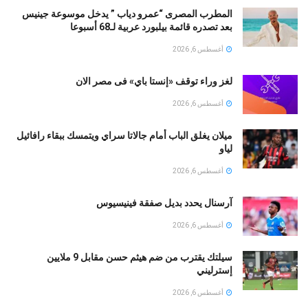
المطرب المصرى “عمرو دياب ” يدخل موسوعة جينيس
بعد تصدره قائمة بيلبورد عربية لـ68 أسبوعا
أغسطس 6, 2026
لغز وراء توقف «إنستا باي» فى مصر الان
أغسطس 6, 2026
ميلان يغلق الباب أمام جالاتا سراي ويتمسك ببقاء رافائيل
لياو
أغسطس 6, 2026
آرسنال يحدد بديل صفقة فينيسيوس
أغسطس 6, 2026
سيلتك يقترب من ضم هيثم حسن مقابل 9 ملايين
إسترليني
أغسطس 6, 2026