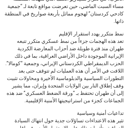
مساء السبت الماضي، حين تعرضت مواقع تابعة لـ “جمعية
كادحي كردستان” لهجوم مماثل بأربعة صواريخ في المنطقة
ذاتها.
نمط متكرر يهدد استقرار الإقليم
تعد هذه الهجمات جزءاً من نمط عسكري متكرر تتبعه
طهران منذ فترة طويلة ضد أحزاب المعارضة الكردية
الإيرانية الموجودة داخل الأراضي العراقية، بما في ذلك
الحزب الديمقراطي الكردستاني الإيراني، وجمعية “كومالا”.
اللافت في الأمر أن هذه العمليات لم تتوقف حتى بعد
التطورات السياسية والدبلوماسية الأخيرة ومحاولات تثبيت
وقف إطلاق النار بين الولايات المتحدة وإيران، مما يشير
إلى أن طهران تحتفظ بـ “ورقة الضغط العسكري” ضد هذه
الجماعات كجزء من استراتيجيتها الأمنية الإقليمية.
تداعيات أمنية وسياسية
تثير هذه الاعتداءات تساؤلات جدية حول انتهاك السيادة
العراقية وتأثيرات ذلك على الاستقرار الأمني في إقليم