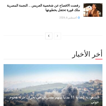
رفضت الافصاح عن شخصية العريس … النجمة المصرية
ملك قورة تحتفل بخطوبتها
أغسطس 6, 2026
أخر الأخبار
السعودية: إصابة 11 مدنيا بينهم مصريان في نجران جراء هجوم
حوثي