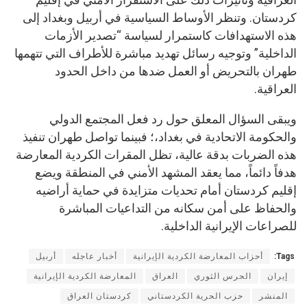
كردستان. وتنظر الأوساط السياسية في أربيل وبغداد إلى
هذه الاستهدافات كاستمرار لسياسة “تصدير الأزمات
الداخلية” وتوجيه رسائل تهديد مباشرة للأطراف التي تتهمها
طهران بالتحريض أو العمل ضدها من داخل الحدود
العراقية.
ويبقى السؤال المعلق حول رد فعل المجتمع الدولي
والحكومة الاتحادية في بغداد،؛ فبينما تواصل طهران تنفيذ
هذه الضربات بدقة عالية، تظل المقرات الكردية المعارضة
هدفاً دائماً، مما يعقد المشهد الأمني في المنطقة ويضع
إقليم كردستان أمام تحديات متزايدة في حماية أراضيه
والحفاظ على أمن سكانه من التداعيات المباشرة
للصراعات الإيرانية الداخلية.
Tags:
أحزاب المعارضة الكردية الإيرانية
أخبار عاجله
أربيل
إيران
الحرس الثوري
العراق
المعارضة الكردية الإيرانية
المنشر
حزب الحرية الكردستاني
كردستان العراق