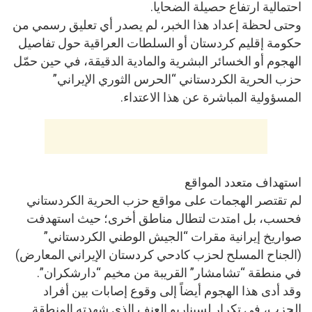
احتمالية ارتفاع حصيلة الضحايا.
وحتى لحظة إعداد هذا الخبر، لم يصدر أي تعليق رسمي من
حكومة إقليم كردستان أو السلطات العراقية حول تفاصيل
الهجوم أو الخسائر البشرية والمادية الدقيقة، في حين حمّل
حزب الحرية الكردستاني “الحرس الثوري الإيراني”
المسؤولية المباشرة عن هذا الاعتداء.
استهداف متعدد المواقع
لم تقتصر الهجمات على مواقع حزب الحرية الكردستاني
فحسب، بل امتدت لتطال مناطق أخرى؛ حيث استهدفت
صواريخ إيرانية مقرات “الجيش الوطني الكردستاني”
(الجناح المسلح لحزب كادحي كردستان الإيراني المعارض)
في منطقة “تشامشار” القريبة من مخيم “دارشكران”.
وقد أدى هذا الهجوم أيضاً إلى وقوع إصابات بين أفراد
الحزب، في تكرار لسيناريو العنف الذي شهدته المنطقة