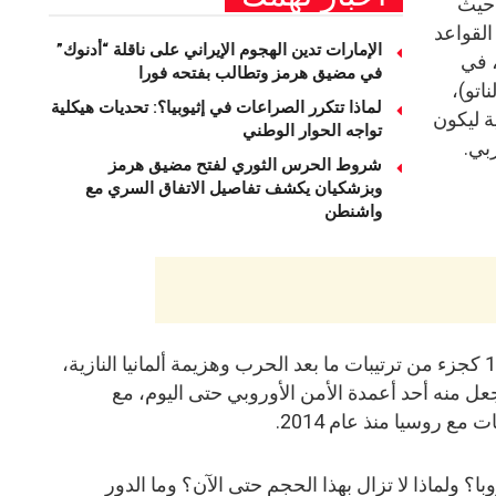
 حيث
القواعد
الإمارات تدين الهجوم الإيراني على ناقلة “أدنوك”
، في
في مضيق هرمز وتطالب بفتحه فورا
اتو)،
لماذا تتكرر الصراعات في إثيوبيا؟: تحديات هيكلية
ة ليكون
تواجه الحوار الوطني
بي.
شروط الحرس الثوري لفتح مضيق هرمز
وبزشكيان يكشف تفاصيل الاتفاق السري مع
واشنطن
ورغم أن هذا الوجود بدأ منذ عام 1945 كجزء من ترتيبات ما بعد الحرب وهزيمة ألمانيا النازية،
جعل منه أحد أعمدة الأمن الأوروبي حتى اليوم، مع
 مع روسيا منذ عام 2014.
ا؟ ولماذا لا تزال بهذا الحجم حتى الآن؟ وما الدور