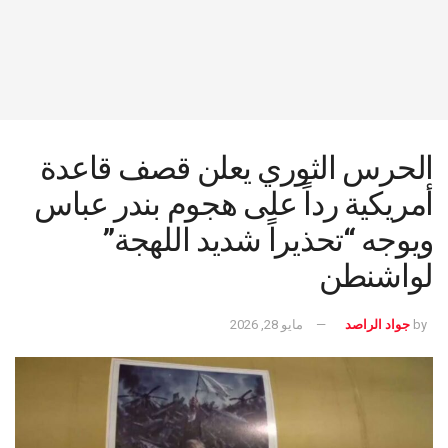
الحرس الثوري يعلن قصف قاعدة
أمريكية رداً على هجوم بندر عباس
ويوجه “تحذيراً شديد اللهجة”
لواشنطن
by
جواد الراصد
مايو 28, 2026