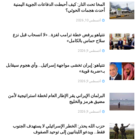
المخا تحت النار: كيف أحبطت الدفاعات الجوية اليمنية
أحدث هجمات الحوثي؟
أغسطس 10, 2026
نتنياهو يرفض خطة ترامب لغزة.. «لا انسحاب قبل نزع
سلاح حماس بالكامل»
أغسطس 9, 2026
نتنياهو: إيران تخشى مواجهة إسرائيل.. وأي هجوم سيقابل
بـ«ضربة قوية»
أغسطس 9, 2026
البرلمان الإيراني يقر الإطار العام لخطة استراتيجية لأمن
مضيق هرمز والخليج
أغسطس 9, 2026
حزب الله يحذر: الخطر الإسرائيلي لا يستهدف الجنوب
فقط.. ويدعو اللبنانيين إلى توحيد الصفوف