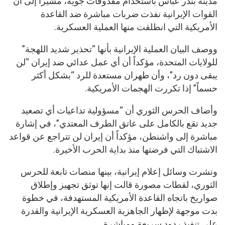
مدينة بندر عباس باستخدام مقذوفات جوية، مشيراً إلى أن
القوات الإيرانية نفذت ضربات مباشرة ضد القاعدة
الأمريكية التي انطلقت منها العملية العسكرية.
ووصف البيان العملية الإيرانية بأنها “تحذير شديد اللهجة”
للولايات المتحدة، مؤكداً أن أي عمل عدائي ضد إيران “لن
يبقى دون رد”، وأن طهران مستعدة للرد “بشكل أكثر
حسماً” إذا تكررت الهجمات الأمريكية.
وأضاف الحرس الثوري أن “مسؤولية تداعيات أي تصعيد
جديد تقع بالكامل على عاتق الطرف المعتدي”، في إشارة
مباشرة إلى واشنطن، مؤكداً أن إيران لن تتراجع عن قواعد
الاشتباك التي فرضتها منذ بداية الحرب الأخيرة.
ونشرت وسائل إعلام إيرانية، بينها منصات تابعة للحرس
الثوري، لقطات مصورة قالت إنها توثق تجهيز وإطلاق
صواريخ باتجاه القاعدة الأمريكية المستهدفة، في خطوة
بدت موجهة لإظهار الجاهزية العسكرية الإيرانية والقدرة
على تنفيذ ردود سريعة ومباشرة.