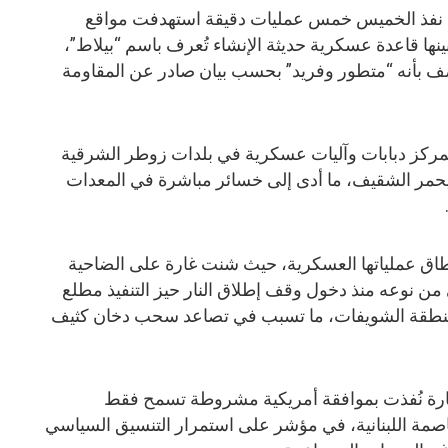
ه نفذ الخميس خمس عمليات دقيقة استهدفت مواقع
نها قاعدة عسكرية حديثة الإنشاء تُعرف باسم “بيلاط”،
 بأنه “متطور وفريد” بحسب بيان صادر عن المقاومة
ركز دبابات وآليات عسكرية في بلدات زوطر الشرقية
حمر الشقيف، ما أدى إلى خسائر مباشرة في المعدات
طاق عملياتها العسكرية، حيث شنت غارة على الضاحية
ي من نوعه منذ دخول وقف إطلاق النار حيز التنفيذ مطلع
منطقة الشويفات، ما تسبب في تصاعد سحب دخان كثيف
الغارة نُفذت بموافقة أمريكية مشروطة تسمح فقط
صمة اللبنانية، في مؤشر على استمرار التنسيق السياسي