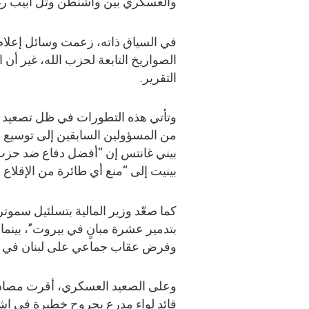
والعسكري بين واشنطن وتل أبيب رغم
في السياق ذاته، زعمت وسائل إعلام إ
الصواريخ التابعة لحزب الله، غير أن
التقرير.
وتأتي هذه التطورات في ظل تصعيد
من المسؤولين السابقين إلى توسيع 
بيني غانتس إن “أفضل دفاع ضد حزب ال
بينيت إلى “منع أي طائرة من الإقلاع
كما صعّد وزير المالية بتسلئيل سموتر
بتدمير عشرة مبانٍ في بيروت”، بينما 
وفرض عقاب جماعي على لبنان في ح
قائد لواء مدرع بجروح خطيرة في اشت