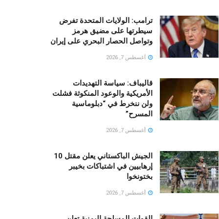
ترامب: الولايات المتحدة تفرض
سيطرتها على مضيق هرمز
وتواصل الحصار البحري على إيران
أغسطس 7, 2026
قالیباف: سياسة التهديدات
الأمريكية والوعود المنكوثة فشلت
ولن ننخرط في “دبلوماسية
المسرح”
أغسطس 7, 2026
الجيش الباكستاني يعلن مقتل 10
إرهابيين في اشتباكات بخيبر
بختونخوا
أغسطس 7, 2026
القوات المسلحة اليمنية تعلن