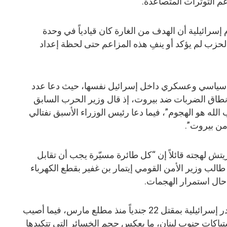
 التوترات المتصاعدة.
سرائيلية أن الهدف من الغارة كان قيادياً في وحدة
 الحزب لم يؤكد أو ينفِ هذه المزاعم حتى لحظة إعداد
 سياسي وعسكري داخل إسرائيل نفسها، حيث دعا عدد
نطاق الضربات ضد بيروت، إذ قال وزير الحرب السابق
له هو الهجوم”، فيما دعا رئيس الوزراء الأسبق نفتالي
 من بيروت”.
يتش لهجته قائلاً إن “كل طائرة مسيّرة يجب أن تقابل
طالب وزير الأمن القومي إيتمار بن غفير بقطع الكهرباء
ال استمرار الهجمات.
وعلى الصعيد العسكري، أقرت مصادر إسرائيلية بمقتل 22 جندياً منذ مطلع مارس، فيما أصيب
باكات جنوب لبنان، ما يعكس حجم الخسائر التي تتكبدها