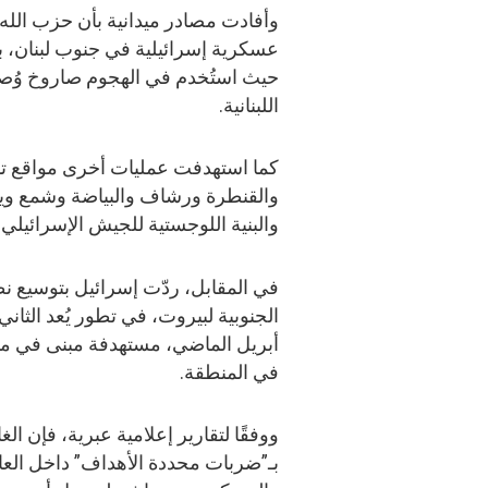
وأفادت مصادر ميدانية بأن حزب الل
عسكرية إسرائيلية في جنوب لبنان، بي
حيث استُخدم في الهجوم صاروخ وُصف
اللبنانية.
كما استهدفت عمليات أخرى مواقع تم
والقنطرة ورشاف والبياضة وشمع وي
والبنية اللوجستية للجيش الإسرائيلي.
في المقابل، ردّت إسرائيل بتوسيع ن
الجنوبية لبيروت، في تطور يُعد الثان
أبريل الماضي، مستهدفة مبنى في 
في المنطقة.
ووفقًا لتقارير إعلامية عبرية، فإن 
بـ”ضربات محددة الأهداف” داخل العا