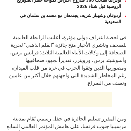
أوكرانيا تطالب 300 صاروخ اعتراض لمواجه خطر الصواريخ
الروسية قبل شتاء 2026
أردوغان وشهباز شريف يجتمعان مع محمد بن سلمان في
السعودية
في لحظة اعتراف دولي مؤثرة، أعلنت الرابطة العالمية
للصحف وناشري الأخبار منح جائزة “القلم الذهبي” لحرية
الصحافة إلى وكالات الأنباء العالمية الثلاث: فرانس برس،
وأسوشيتد برس، ورويترز، تقديراً لجهود صحافييها
ومصوريها الذين وثقوا الحرب في غزة من قلب الميدان،
رغم المخاطر الشديدة التي واجهتهم خلال أكثر من عامين
ونصف من الصراع.
ومن المقرر تسليم الجائزة في حفل رسمي يُقام بمدينة
مرسيليا جنوب فرنسا، على هامش المؤتمر العالمي السابع