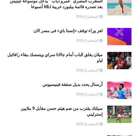
المطرب المصرى “عمرو دياب ” يدخل موسوعة جينيس
بعد تصدره قائمة بيلبورد عربية لـ68 أسبوعا
أغسطس 6, 2026
لغز وراء توقف «إنستا باي» فى مصر الان
أغسطس 6, 2026
ميلان يغلق الباب أمام جالاتا سراي ويتمسك ببقاء رافائيل
لياو
أغسطس 6, 2026
آرسنال يحدد بديل صفقة فينيسيوس
أغسطس 6, 2026
سيلتك يقترب من ضم هيثم حسن مقابل 9 ملايين
إسترليني
أغسطس 6, 2026