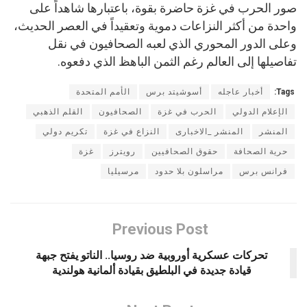
صور الحرب في غزة حاضرة بقوة، باعتبارها شاهداً على
واحدة من أكثر النزاعات دموية وتعقيداً في العصر الحديث،
وعلى الدور المحوري الذي لعبه الصحافيون في نقل
تفاصيلها إلى العالم رغم الثمن الباهظ الذي دفعوه.
Tags:
أخبار عاجله
أسوشيتد برس
الأمم المتحدة
الإعلام الدولي
الحرب في غزة
الصحافيون
القلم الذهبي
المنشر
المنشر _الاخبارى
النزاع في غزة
تكريم دولي
حرية الصحافة
حقوق الصحافيين
رويترز
غزة
فرانس برس
مراسلون بلا حدود
مرسيليا
Previous Post
تحركات عسكرية أوروبية ضد روسيا.. الناتو يفتح جبهة
قيادة جديدة في البلطيق بقيادة ألمانية هولندية