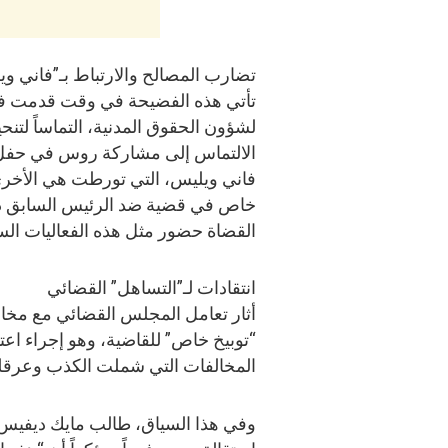
تضارب المصالح والارتباط بـ”فاني و
تأتي هذه الفضيحة في وقت قدمت فيه
لشؤون الحقوق المدنية، التماساً لتن
الالتماس إلى مشاركة روس في حفل ل
فاني ويليس، التي تورطت هي الأخرى
خاص في قضية ضد الرئيس السابق دو
القضاة حضور مثل هذه الفعاليات السي
انتقادات لـ”التساهل” القضائي
أثار تعامل المجلس القضائي مع مخ
“توبيخ خاص” للقاضية، وهو إجراء اعتب
المخالفات التي شملت الكذب وعرقلة
وفي هذا السياق، طالب مايك ديفيس