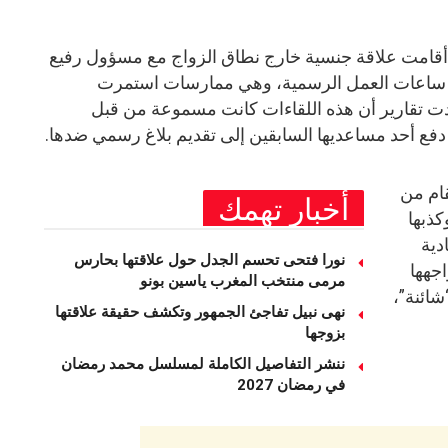
قامت علاقة جنسية خارج نطاق الزواج مع مسؤول رفيع
ال ساعات العمل الرسمية، وهي ممارسات استمرت
من 2023 حتى 2025). وأكدت تقارير أن هذه اللقاءات كانت مسموعة من قبل
دفع أحد مساعديها السابقين إلى تقديم بلاغ رسمي ضدها.
قام من
أخبار تهمك
كذبها
دية
نورا فتحى تحسم الجدل حول علاقتها بحارس
اجهها
مرمى منتخب المغرب ياسين بونو ‏
شائنة”،
نهى نبيل تفاجئ الجمهور وتكشف حقيقة علاقتها
بزوجها
ننشر التفاصيل الكاملة لمسلسل محمد رمضان
في رمضان 2027