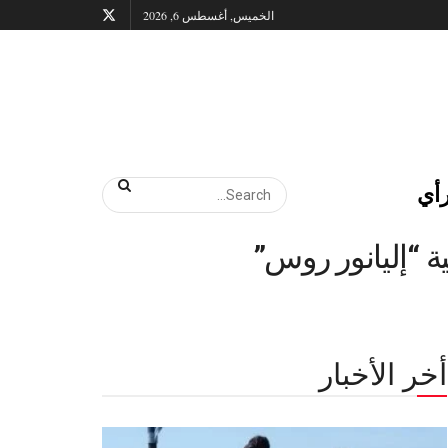
الخميس, أغسطس 6, 2026
أي
ة “إليانور روس”
أخر الأخبار