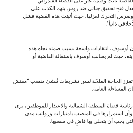
القاضية باتت وصمة عار على القضاء الفيدرالي”.
دل فتح تحقيق جنائي ضد روس بتهم الكذب على
كونغرس التحرك لعزلها، حيث أثبتت هذه القضية فشل
اقي ذاتياً”.
جون أوسوف، انتقادات واسعة بسبب صمته تجاه هذه
ته، حيث لم يطالب أوسوف باستقالة القاضية أو
ة تعزز الحاجة الملحّة لسن تشريعات تُنشئ منصب “مفتش
 المساءلة العامة.
اسة قضاة المنطقة الشمالية والاعتذار للموظفين، يرى
 وأن استمرارها في المنصب بامتيازات ورواتب مدى
 التي يجب أن يتحلى بها قاضٍ في منصبها.