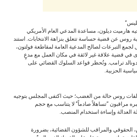
يليس”
 هارميت ديلون، مساعدة المدعي العام الأمريكي
حية روس عن قضية حساسة تتعلق بنزاهة الانتخابات. استند
جمع التبرعات لصالح المدعية العامة لمقاطعة فولتون،
 في قضية علاقة غير لائقة في مكان العمل مع مدعٍ
نالد ترامب. وتُحظر قواعد السلوك القضائي على
اسية الحزبية.
الفات روس حالة من الغضب؛ حيث اكتفى المجلس بتوجيه
ره مراقبون “تساهلاً صادماً” لا يتناسب مع حجم
 العدالة وإساءة استخدام المنصب.
، الحقوقي والمراقب للشؤون القضائية، بضرورة