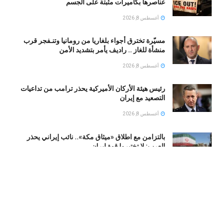
عناصرها بكاميرات مثبتة على الجسم
أغسطس 8, 2026
مسيّرة تخترق أجواء بلغاريا من رومانيا وتنـفجر قرب
منشأة للغاز .. راديف يأمر بتشديد الأمن
أغسطس 8, 2026
رئيس هيئة الأركان الأميركية يحذر ترامب من تداعيات
التصعيد مع إيران
أغسطس 8, 2026
بالتزامن مع اطلاق «ميثاق مكة».. نائب إيراني يحذر
العرب: لا تختبروا قوة إيران
أغسطس 8, 2026
اعترافات جديدة تقرّب الشرطة الإسرائيلية من لغز مقتل
إلدَر دايان.. ماذا حدث في اللحظات الأخيرة؟
أغسطس 8, 2026