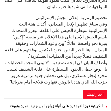
دائرة الصراع، بعد أن ظلت لعقود طويلة شاهدة على أعنف
المواجهات التي شهدها جنوب لبنان.
تحطيم الرمزية: إعلان الجيش الإسرائيلي
وفي سياق تظهير الإنجاز الميداني، أكدت هيئة البث
الإسرائيلية سيطرة الجيش على القلعة، ليعزز المتحدث
باسم الجيش الإسرائيلي هذا الإعلان عبر منصة “إكس”
بنبرة تحدٍ واضحة، قائلاً: “بين وعود الشعارات وحقيقة
الميدان… هنا الخبر اليقين. جنودنا يكتبون بوقفتهم على قلعة
الشقيف فصلاً جديداً من العمليات العسكرية”.
وأضاف البيان في لهجة تصعيدية: “لا يُبنى المجد بالخطابات،
بل بوقع خطى الجنود. السيطرة على قلعة الشقيف ليست
مجرد إنجاز عسكري، بل هي تحطيم جديد لرمزية غرور
حزب الله الذي هددنا بالوهن فتهاوت قلاعه أمام ضرباتنا”.
أخبار تهمك
الكويتية فوز الفهد ترد على أنباء زواجها من جديد: «مرة وتوبة» ‏