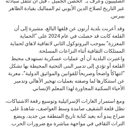
الصليبيون وعُرف بـ “الحصن الجميل”، قبل أن تنتقل سيادته
عبر التاريخ لصلاح الدين الأيوبي ثم المماليك بقيادة الظاهر
بيبرس.
وقد أعربت بلدية أرنون عن قلقها البالغ، مشيرة إلى أن
القلعة كانت قد حصلت في عام 2024 على “الحماية
المعززة” بموجب البروتوكول الثاني لاتفاقية لاهاي لحماية
الممتلكات الثقافية أثناء النزاعات المسلحة.
واعتبرت البلدية أن أي عمليات عسكرية تستهدف محيط
القلعة أو تؤدي إلى تدمير البنى التحتية المحيطة بها تشكل
“انتهاكاً واضحاً وصريحاً للقوانين والمواثيق الدولية”، معربة
عن استنكارها لما وصفته بعمليات تهجير الأهالي وتدمير
الأحياء السكنية المجاورة لهذا المعلم الإنساني.
ومع استمرار الغارات الإسرائيلية وتوسيع رقعة الاشتباكات،
تظل قلعة الشقيف صامدة وسط العواصف، شاهدةً على
صراع يبدو أنه يعيد كتابة تاريخ المنطقة من جديد، ويضع
التراث الثقافي في مواجهة مباشرة مع ضرورات الحرب.