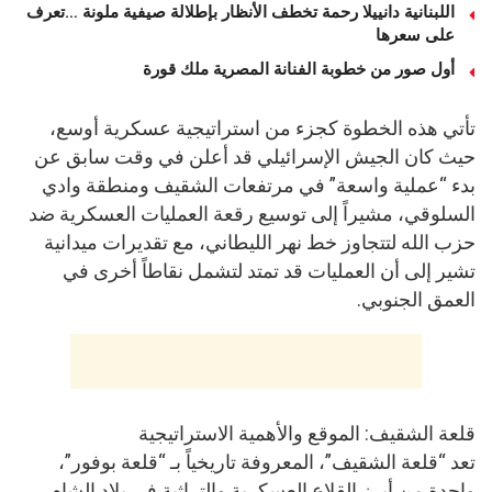
اللبنانية دانييلا رحمة تخطف الأنظار بإطلالة صيفية ملونة …تعرف
على سعرها
أول صور من خطوبة الفنانة المصرية ملك قورة
تأتي هذه الخطوة كجزء من استراتيجية عسكرية أوسع،
حيث كان الجيش الإسرائيلي قد أعلن في وقت سابق عن
بدء “عملية واسعة” في مرتفعات الشقيف ومنطقة وادي
السلوقي، مشيراً إلى توسيع رقعة العمليات العسكرية ضد
حزب الله لتتجاوز خط نهر الليطاني، مع تقديرات ميدانية
تشير إلى أن العمليات قد تمتد لتشمل نقاطاً أخرى في
العمق الجنوبي.
قلعة الشقيف: الموقع والأهمية الاستراتيجية
تعد “قلعة الشقيف”، المعروفة تاريخياً بـ “قلعة بوفور”،
واحدة من أبرز القلاع العسكرية والتراثية في بلاد الشام،