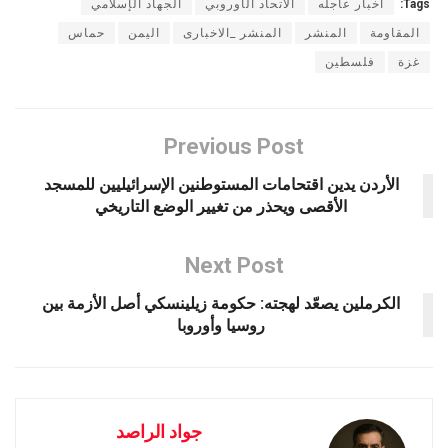
Tags:
أخبار عاجله
الاتحاد الأوروبي
الجهاد الإسلامي
المقاومة
المنشر
المنشر _الاخبارى
اليمن
حماس
غزة
فلسطين
Previous Post
الأردن يدين اقتحامات المستوطنين الإسرائيليين للمسجد
الأقصى ويحذر من تغيير الوضع التاريخي
Next Post
الكرملين يصعّد لهجته: حكومة زيلينسكي أصل الأزمة بين
روسيا وأوروبا
جواد الراصد