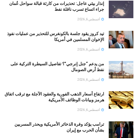
إنذار بيئي عاجل: تحذيرات من كارثة قبالة سواحل عُمان
جراء اتساع تسرب ناقلة نفط
أغسطس 6, 2026
تيد كروز يقود جلسة بالكونغرس للتحذير من عمليات نفوذ
الإخوان المسلمين في أمريكا
أغسطس 6, 2026
من يدعم “جنل إنرجي”؟ تفاصيل السيطرة التركية على
نفط أرض الصومال
أغسطس 6, 2026
ارتفاع أسعار الذهب الفورية والعقود الآجلة مع ترقب اتفاق
هرمز وبيانات الوظائف الأمريكية
أغسطس 6, 2026
ترامب يؤكد وفرة الذخائر الأمريكية ويحذر المسربين
بشأن الحرب مع إيران