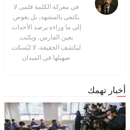
في معركة الكلمة قلمى لا
يكتفي بالمشهد، بل يغوص
إلى ما وراءه يرصد الأحداث
بعين الفارس، ويكتب
ليكشف الحقيقة، لا ليُسكت
صهيلها في الميدان
أخبار تهمك