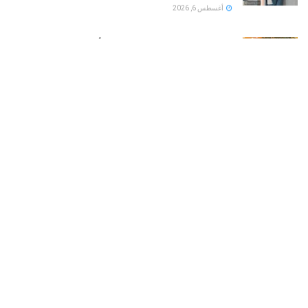
أغسطس 6, 2026
بلقيس فتحي توجه رسالة مؤثرة للأمهات في كليب زهر
ليمون ‏
أغسطس 6, 2026
الفنان الأردني “السيلاوي ” يكشف ملامح ابنته لأول مرة …
ورسالة مؤثرة بعد سنوات من الفراق
أغسطس 6, 2026
LOAD MORE
هو مساحة الواقفين في الميدان على مفترق