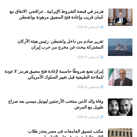
هرمز في قبضة الشروط الإيرانية.. عراقجي: الاتفاق مع
عُمان قريب وإعادة فتح المضيق مرهونة بواشنطن
أغسطس 8, 2026
تقرير صادم من داخل واشنطن: رئيس هيئة الأركان
المشتركة يبحث عن مخرج من حرب إيران
أغسطس 8, 2026
إيران تضع شروطًا حاسمة لإعادة فتح مضيق هرمز: لا عودة
للملاحة الطبيعية قبل تغيير السلوك الأمريكي
أغسطس 8, 2026
وفاة والد كابتن منتخب الأرجنتين ليونيل ميسي بعد صراع
طويل مع المرض
أغسطس 8, 2026
مكتب تنسيق الجامعات فى مصر يحذر طلاب
الثانويةالعامة…تعرف على التفاصيل