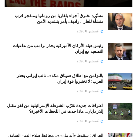
مسيّرة تخترق أجواء بلغاريا من رومانيا وتنـفجر قرب
منشأة للغاز .. راديف يأمر بتشديد الأمن
أغسطس 8, 2026
رئيس هيئة الأركان الأميركية يحذر ترامب من تداعيات
التصعيد مع إيران
أغسطس 8, 2026
بالتزامن مع اطلاق «ميثاق مكة».. نائب إيراني يحذر
العرب: لا تختبروا قوة إيران
أغسطس 8, 2026
اعترافات جديدة تقرّب الشرطة الإسرائيلية من لغز مقتل
إلدَر دايان.. ماذا حدث في اللحظات الأخيرة؟
أغسطس 8, 2026
العراق : سقوط «أبو مازن».. محافظ صلاح الدين السابق