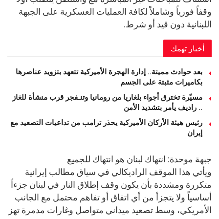
وقفاً فورياً وشاملاً لكافة العمليات العسكرية على الجبهة
اللبنانية دون قيد أو شرط.
أخبار تهمك
بعد حوادث مميتة.. إدارة الهجرة الأميركية تتعهد بتزويد عناصرها
بكاميرات مثبتة على الجسم
مسيّرة تخترق أجواء بلغاريا من رومانيا وتنـفجر قرب منشأة للغاز
.. راديف يأمر بتشديد الأمن
رئيس هيئة الأركان الأميركية يحذر ترامب من تداعيات التصعيد مع
إيران
جبهة موحدة: انتهاك لبنان هو انتهاك للجميع
ويأتي هذا الموقف الراديكالي في سياق مطالب إيرانية
متكررة ومشددة بأن يكون وقف إطلاق النار في لبنان جزءاً
أساسياً ولا يتجزأ من أي اتفاق أو تفاهم محتمل مع الجانب
الأمريكي، وسط تصعيد ميداني متواصل وغارات مدمرة تهز