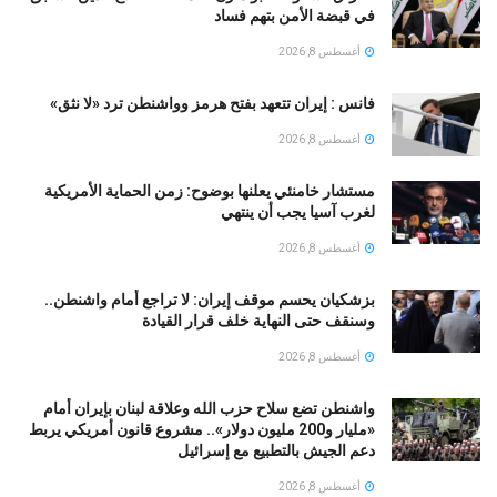
في قبضة الأمن بتهم فساد
أغسطس 8, 2026
فانس : إيران تتعهد بفتح هرمز وواشنطن ترد «لا نثق»
أغسطس 8, 2026
مستشار خامنئي يعلنها بوضوح: زمن الحماية الأمريكية
لغرب آسيا يجب أن ينتهي
أغسطس 8, 2026
بزشكيان يحسم موقف إيران: لا تراجع أمام واشنطن..
وسنقف حتى النهاية خلف قرار القيادة
أغسطس 8, 2026
واشنطن تضع سلاح حزب الله وعلاقة لبنان بإيران أمام
«مليار و200 مليون دولار».. مشروع قانون أمريكي يربط
دعم الجيش بالتطبيع مع إسرائيل
أغسطس 8, 2026