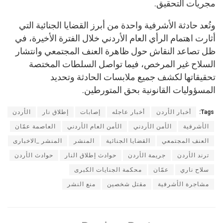
مجريات التحقيق.
وتُعد حادثة الأشرفية واحدة من أبرز القضايا الجنائية التي
أثارت اهتمام الرأي العام الأردني خلال الفترة الأخيرة، في
ظل تصاعد النقاش حول ظاهرة العنف المجتمعي وانتشار
السلاح غير المرخص، فيما تواصل السلطات المختصة
تحقيقاتها لكشف جميع ملابسات الحادثة وتحديد
المسؤوليات القانونية بحق المتورطين.
Tags:
أخبار الأردن
أخبار عاجله
إصابات
إطلاق نار
الأردن
الأشرفية
الأمن الأردني
الأمن العام الأردني
العاصمة عمّان
العنف المجتمعي
القضايا الجنائية
المنشر
المنشر _الاخبارى
ترند الأردن
جريمة الأردن
حوادث إطلاق النار
حوادث الأردن
سلاح ناري
عمّان
محكمة الجنايات الكبرى
مشاجرة الأشرفية
مقتل شخصين
منع النشر