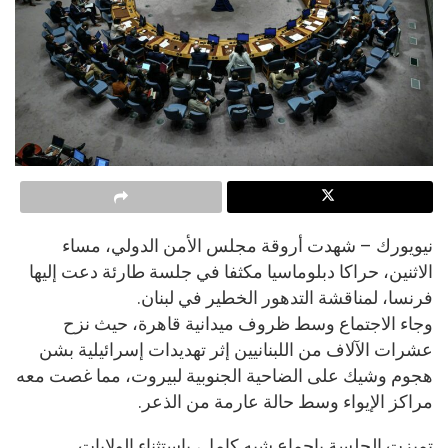
نيويورك – شهدت أروقة مجلس الأمن الدولي، مساء
الاثنين، حراكا دبلوماسيا مكثفا في جلسة طارئة دعت إليها
فرنسا، لمناقشة التدهور الخطير في لبنان.
وجاء الاجتماع وسط ظروف ميدانية قاهرة، حيث نزح
عشرات الآلاف من اللبنانيين إثر تهديدات إسرائيلية بشن
هجوم وشيك على الضاحية الجنوبية لبيروت، مما غصت معه
مراكز الإيواء وسط حالة عارمة من الذعر.
تميزت الجلسة بإجماع شبه كامل، باستثناء الولايات