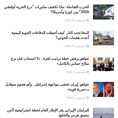
الحرب الشاملة: ماذا تكشف مناورات “درع الحرية أولتشي
2026” بين كوريا وأمريكا؟
أغسطس 10, 2026
المخا تحت النار: كيف أحبطت الدفاعات الجوية اليمنية
أحدث هجمات الحوثي؟
أغسطس 10, 2026
نتنياهو يرفض خطة ترامب لغزة.. «لا انسحاب قبل نزع
سلاح حماس بالكامل»
أغسطس 9, 2026
نتنياهو: إيران تخشى مواجهة إسرائيل.. وأي هجوم سيقابل
بـ«ضربة قوية»
أغسطس 9, 2026
البرلمان الإيراني يقر الإطار العام لخطة استراتيجية لأمن
مضيق هرمز والخليج