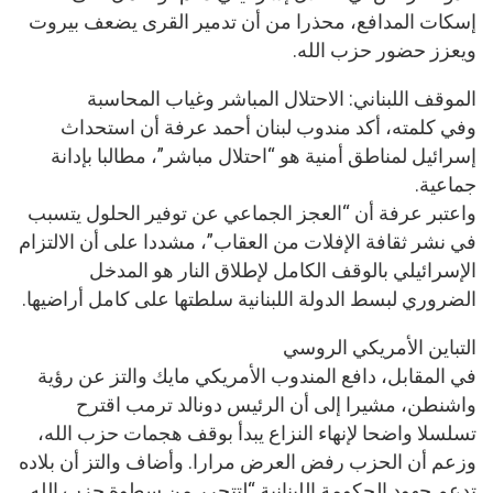
إسكات المدافع، محذرا من أن تدمير القرى يضعف بيروت
ويعزز حضور حزب الله.
الموقف اللبناني: الاحتلال المباشر وغياب المحاسبة
وفي كلمته، أكد مندوب لبنان أحمد عرفة أن استحداث
إسرائيل لمناطق أمنية هو “احتلال مباشر”، مطالبا بإدانة
جماعية.
واعتبر عرفة أن “العجز الجماعي عن توفير الحلول يتسبب
في نشر ثقافة الإفلات من العقاب”، مشددا على أن الالتزام
الإسرائيلي بالوقف الكامل لإطلاق النار هو المدخل
الضروري لبسط الدولة اللبنانية سلطتها على كامل أراضيها.
التباين الأمريكي الروسي
في المقابل، دافع المندوب الأمريكي مايك والتز عن رؤية
واشنطن، مشيرا إلى أن الرئيس دونالد ترمب اقترح
تسلسلا واضحا لإنهاء النزاع يبدأ بوقف هجمات حزب الله،
وزعم أن الحزب رفض العرض مرارا. وأضاف والتز أن بلاده
تدعم جهود الحكومة اللبنانية “لتتحرر من سطوة حزب الله