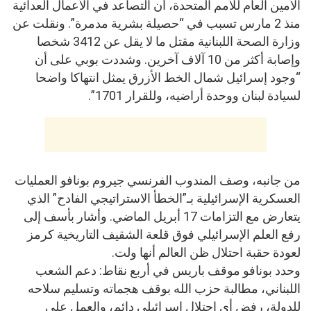
الأمين العام للأمم المتحدة، أن التصاعد في الأعمال العدائية
منذ 2 مارس تسبب في “حصيلة بشرية مدمرة”. ونقلت عن
وزارة الصحة اللبنانية مقتل ما لا يقل عن 3412 شخصا
وإصابة أكثر من 10 آلاف آخرين. وشددت بوبي على أن
“وجود إسرائيل شمال الخط الأزرق يمثل انتهاكا واضحا
لسيادة لبنان ووحدة أراضيه، وللقرار 1701”.
من جانبه، وصف المندوب الفرنسي جيروم بونافو العمليات
العسكرية الإسرائيلية بـ”الخطأ الاستراتيجي الفادح” الذي
يتعارض مع التزامات 17 أبريل الماضي. وأشار بأسف إلى
رفع العلم الإسرائيلي فوق قلعة الشقيف التاريخية كرمز
لعودة حقبة احتلال ظن العالم أنها ولت.
وحدد بونافو موقف باريس في أربع نقاط: دعم الشعب
اللبناني، مطالبة حزب الله بوقف هجماته وتسليم سلاحه
للدولة، رفض أي احتلال إسرائيلي دائم، والعمل على