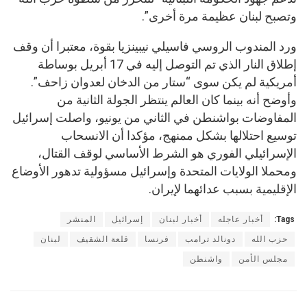
وتصبح لبنان عظيمة مرة أخرى”.
ورد المندوب الروسي فاسيلي نيبينزيا بقوة، معتبرا أن وقف
إطلاق النار الذي تم التوصل إليه في 17 أبريل بوساطة
أمريكية لم يكن سوى “ستار من الدخان لعدوان زاحف”.
وأوضح أنه بينما كان العالم ينتظر الجولة الثانية من
المفاوضات بواشنطن في الثاني من يونيو، واصلت إسرائيل
توسيع احتلالها بشكل ممنهج، مؤكدا أن الانسحاب
الإسرائيلي الفوري هو الشرط الأساسي لوقف القتال،
ومحملا الولايات المتحدة وإسرائيل مسؤولية تدهور الأوضاع
الإقليمية بسبب عدائهما لإيران.
Tags:
أخبار عاجله
أخبار لبنان
إسرائيل
المنشر
حزب الله
دونالد ترامب
فرنسا
قلعة الشقيف
لبنان
مجلس الأمن
واشنطن