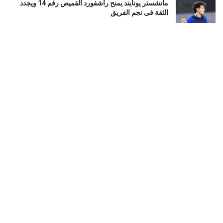
مانشستر يونايتد يمنح راشفورد القميص رقم 14 ويجدد
الثقة فى نجم الفريق
أغسطس 9, 2026
القبض على “الصيني” زعيم داعش في القنيطرة السورية
أغسطس 9, 2026
وافد جديد بالمليارات.. البورصة المصرية تتلقى طلب قيد
أسهم «إيجيكو» برأس مال 211 مليون جنيه
أغسطس 9, 2026
LOAD MORE