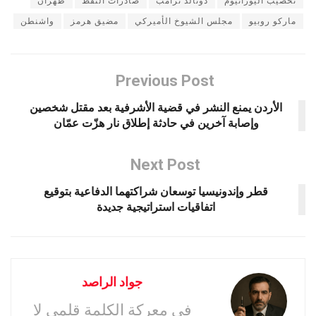
تخصيب اليورانيوم
دونالد ترامب
صادرات النفط
طهران
ماركو روبيو
مجلس الشيوخ الأميركي
مضيق هرمز
واشنطن
Previous Post
الأردن يمنع النشر في قضية الأشرفية بعد مقتل شخصين
وإصابة آخرين في حادثة إطلاق نار هزّت عمّان
Next Post
قطر وإندونيسيا توسعان شراكتهما الدفاعية بتوقيع
اتفاقيات استراتيجية جديدة
جواد الراصد
في معركة الكلمة قلمى لا