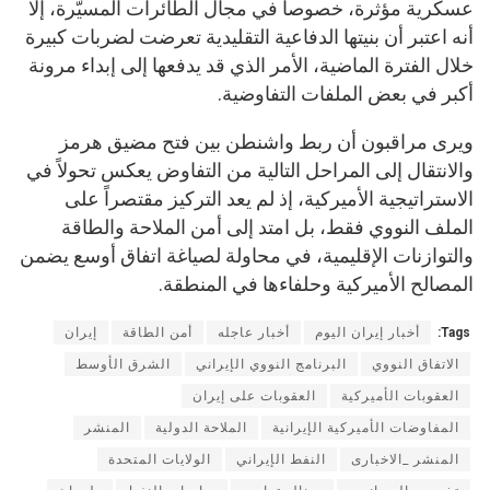
عسكرية مؤثرة، خصوصاً في مجال الطائرات المسيّرة، إلا
أنه اعتبر أن بنيتها الدفاعية التقليدية تعرضت لضربات كبيرة
خلال الفترة الماضية، الأمر الذي قد يدفعها إلى إبداء مرونة
أكبر في بعض الملفات التفاوضية.
ويرى مراقبون أن ربط واشنطن بين فتح مضيق هرمز
والانتقال إلى المراحل التالية من التفاوض يعكس تحولاً في
الاستراتيجية الأميركية، إذ لم يعد التركيز مقتصراً على
الملف النووي فقط، بل امتد إلى أمن الملاحة والطاقة
والتوازنات الإقليمية، في محاولة لصياغة اتفاق أوسع يضمن
المصالح الأميركية وحلفاءها في المنطقة.
Tags:
أخبار إيران اليوم
أخبار عاجله
أمن الطاقة
إيران
الاتفاق النووي
البرنامج النووي الإيراني
الشرق الأوسط
العقوبات الأميركية
العقوبات على إيران
المفاوضات الأميركية الإيرانية
الملاحة الدولية
المنشر
المنشر _الاخبارى
النفط الإيراني
الولايات المتحدة