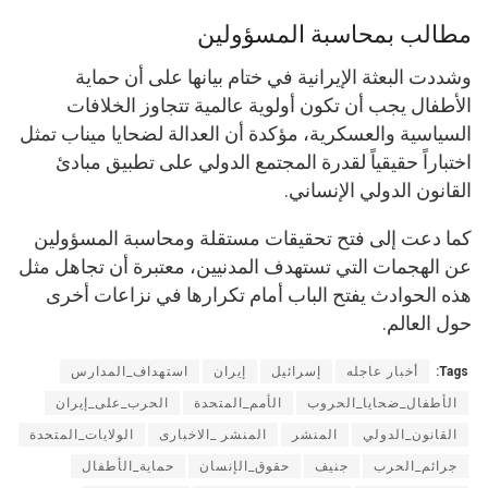
مطالب بمحاسبة المسؤولين
وشددت البعثة الإيرانية في ختام بيانها على أن حماية
الأطفال يجب أن تكون أولوية عالمية تتجاوز الخلافات
السياسية والعسكرية، مؤكدة أن العدالة لضحايا ميناب تمثل
اختباراً حقيقياً لقدرة المجتمع الدولي على تطبيق مبادئ
القانون الدولي الإنساني.
كما دعت إلى فتح تحقيقات مستقلة ومحاسبة المسؤولين
عن الهجمات التي تستهدف المدنيين، معتبرة أن تجاهل مثل
هذه الحوادث يفتح الباب أمام تكرارها في نزاعات أخرى
حول العالم.
Tags:
أخبار عاجله
إسرائيل
إيران
استهداف_المدارس
الأطفال_ضحايا_الحروب
الأمم_المتحدة
الحرب_على_إيران
القانون_الدولي
المنشر
المنشر _الاخبارى
الولايات_المتحدة
جرائم_الحرب
جنيف
حقوق_الإنسان
حماية_الأطفال