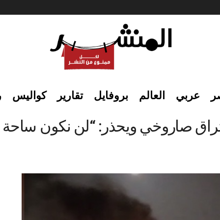
ر
عربي
العالم
بروفايل
تقارير
كواليس
ر
ختراق صاروخي ويحذر: “لن نكون ساحة