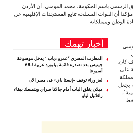
ق الرسمي باسم الحكومة، محمد المومني، أن الأردن
 مؤكدا أن القوات المسلحة تتابع المستجدات الإقليمية عن
ة الوطن وممتلكاته.
أخبار تهمك
ومني
المطرب المصرى “عمرو دياب ” يدخل موسوعة
ف كان.
جينيس بعد تصدره قائمة بيلبورد عربية لـ68
ة على
أسبوعا
مملكة
لغز وراء توقف «إنستا باي» فى مصر الان
 بجعل
ميلان يغلق الباب أمام جالاتا سراي ويتمسك ببقاء
ية”،
رافائيل لياو
 خط