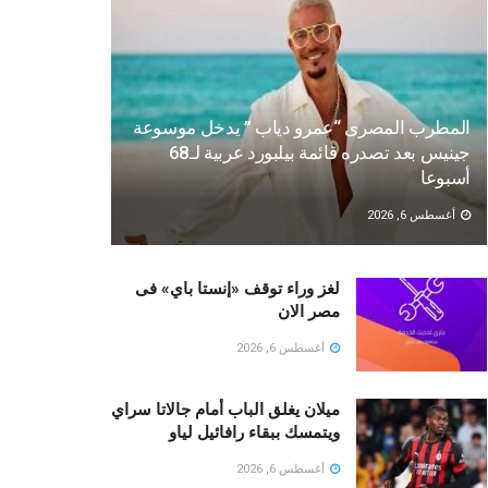
المطرب المصرى “عمرو دياب ” يدخل موسوعة
جينيس بعد تصدره قائمة بيلبورد عربية لـ68
أسبوعا
أغسطس 6, 2026
لغز وراء توقف «إنستا باي» فى
مصر الان
أغسطس 6, 2026
ميلان يغلق الباب أمام جالاتا سراي
ويتمسك ببقاء رافائيل لياو
أغسطس 6, 2026