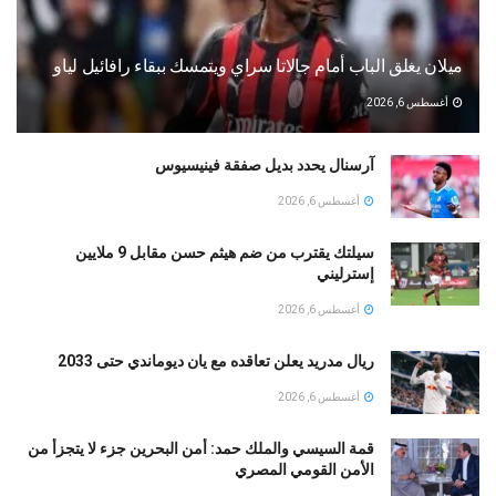
ميلان يغلق الباب أمام جالاتا سراي ويتمسك ببقاء رافائيل لياو
أغسطس 6, 2026
آرسنال يحدد بديل صفقة فينيسيوس
أغسطس 6, 2026
سيلتك يقترب من ضم هيثم حسن مقابل 9 ملايين
إسترليني
أغسطس 6, 2026
ريال مدريد يعلن تعاقده مع يان ديوماندي حتى 2033
أغسطس 6, 2026
قمة السيسي والملك حمد: أمن البحرين جزء لا يتجزأ من
الأمن القومي المصري