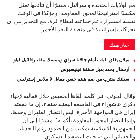
مع الولايات المتحدة وإسرائيل، معتبرًا أن نتائجها تمثل
مكسبًا استراتيجيًا لمحور المقاومة، ومؤكدًا في الوقت
نفسه استمرار دعم جماعته لقطاع غزة، مع التحذير من أي
تحركات إسرائيلية في منطقة البحر الأحمر.
أخبار تهمك
ميلان يغلق الباب أمام جالاتا سراي ويتمسك ببقاء رافائيل لياو
آرسنال يحدد بديل صفقة فينيسيوس
سيلتك يقترب من ضم هيثم حسن مقابل 9 ملايين إسترليني
وقال الحوثي، في كلمة ألقاها الخميس خلال فعالية لإحياء
ذكرى عاشوراء في العاصمة اليمنية صنعاء، إن ما حققته
إيران في المواجهة الأخيرة “ليس انتصارًا لطهران وحدها،
وإنما انتصار لمحور المقاومة بأكمله”، مشيرًا إلى أن
الجمهورية الإسلامية تمكنت من الصمود رغم التحديات
والخسائر التي صاحبت التصعيد العسكري.