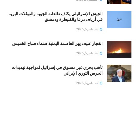
الجيش الإسرائيلي يكثف طلعاته الجوية والتوغلات البرية
في أرياف درعا والقنيطرة ودمشق
أغسطس 6, 2026
انفجار عنيف يهز العاصمة اليمنية صنعاء صباح الخميس
أغسطس 6, 2026
تأهب بحري غير مسبوق في إسرائيل لمواجهة تهديدات
الحرس الثوري الإيراني
أغسطس 6, 2026
مقتل ضابط وجندي إسرائيليين بانفجار جنوب لبنان
وسموتريتش يتوعد بالبقاء
أغسطس 6, 2026
إنذار بيئي عاجل: تحذيرات من كارثة قبالة سواحل عُمان
جراء اتساع تسرب ناقلة نفط