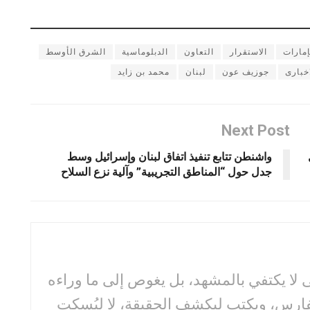
إمارات
الاستقرار
التعاون
الدبلوماسية
الشرق الأوسط
خبارى
جوزيف عون
لبنان
محمد بن زايد
Next Post
واشنطن تتابع تنفيذ اتفاق لبنان وإسرائيل وسط
جدل حول “المناطق التجريبية” وآلية نزع السلاح
لا يكتفي بالمشهد، بل يغوص إلى ما وراءه
فارس، ويكتب ليكشف الحقيقة، لا ليُسكت