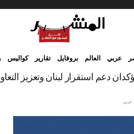
ر
عربي
العالم
بروفايل
تقارير
كواليس
ر
دان دعم استقرار لبنان وتعزيز التعا
,
عربي