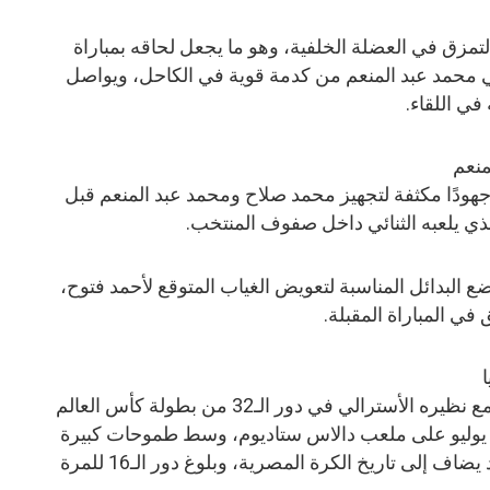
تمزق في العضلة الخلفية، وهو ما يجعل لحاقه بمباراة
يعاني محمد عبد المنعم من كدمة قوية في الكاحل، ويواصل
ي اللقاء.
منعم
جهودًا مكثفة لتجهيز محمد صلاح ومحمد عبد المنعم قبل
 الذي يلعبه الثنائي داخل صفوف المنتخب.
ع البدائل المناسبة لتعويض الغياب المتوقع لأحمد فتوح،
في المباراة المقبلة.
ويضرب منتخب مصر موعدًا تاريخيًا مع نظيره الأسترالي في دور الـ32 من بطولة كأس العالم
FIFA 202، حيث تقام المباراة يوم 3 يوليو على ملعب دالاس ستاديوم، وسط طموحات كبيرة
بمواصلة المشوار وتحقيق إنجاز جديد يضاف إلى تاريخ الكرة المصرية، وبلوغ دور الـ16 للمرة