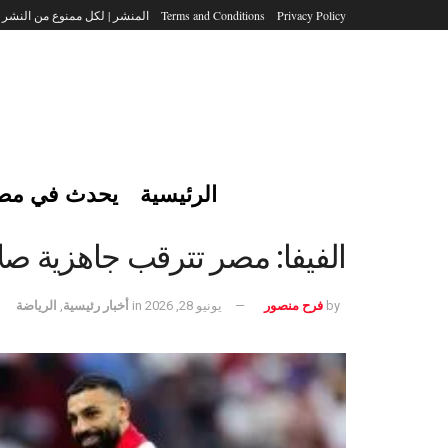
Privacy Policy
Terms and Conditions
المنشر | لكل ممنوع من النشر
الرئيسية
يحدث في مص
الفيفا: مصر تترقب جاهزية صلاح
by
فرح منصور
يونيو 28, 2026
in
أخبار رئيسية
,
الرياضة