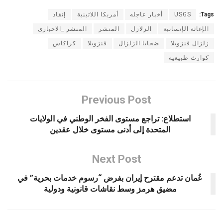
Tags:
USGS
أخبار عاجله
أمريكا اللاتينية
إنقاذ
الإغاثة الإنسانية
الزلازل
المنشر
المنشر _الاخبارى
زلزال فنزويلا
ضحايا الزلزال
فنزويلا
كراكاس
كوارث طبيعية
Previous Post
استطلاع: تراجع مستوى الفخر الوطني في الولايات
المتحدة إلى أدنى مستوى خلال عقدين
Next Post
عُمان تدعم مقترح إيران بفرض “رسوم خدمات بحرية” في
مضيق هرمز وسط نقاشات قانونية ودولية