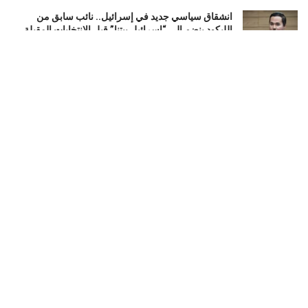
انشقاق سياسي جديد في إسرائيل.. نائب سابق من
الليكود ينضم إلى “إسرائيل بيتنا” قبل الانتخابات المقبلة
أغسطس 5, 2026
تشكيل ائتلاف حقوقي إفريقي جديد لدعم السلام في
السودان ومساندة جهود إنهاء الحرب
أغسطس 5, 2026
واشنطن ترفع عقوبات عن شركات طيران مرتبطة
بالحرس الثوري الإيراني
أغسطس 5, 2026
LOAD MORE