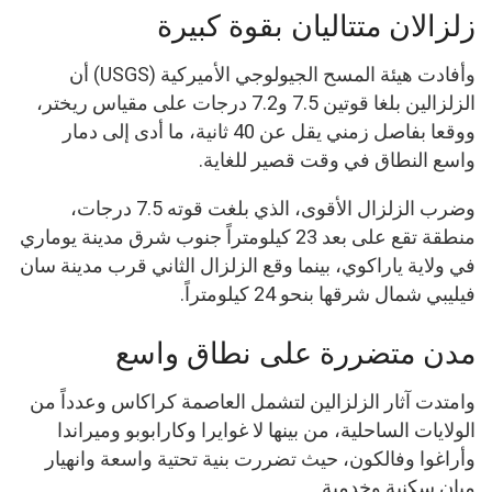
زلزالان متتاليان بقوة كبيرة
وأفادت هيئة المسح الجيولوجي الأميركية (USGS) أن
الزلزالين بلغا قوتين 7.5 و7.2 درجات على مقياس ريختر،
ووقعا بفاصل زمني يقل عن 40 ثانية، ما أدى إلى دمار
واسع النطاق في وقت قصير للغاية.
وضرب الزلزال الأقوى، الذي بلغت قوته 7.5 درجات،
منطقة تقع على بعد 23 كيلومتراً جنوب شرق مدينة يوماري
في ولاية ياراكوي، بينما وقع الزلزال الثاني قرب مدينة سان
فيليبي شمال شرقها بنحو 24 كيلومتراً.
مدن متضررة على نطاق واسع
وامتدت آثار الزلزالين لتشمل العاصمة كراكاس وعدداً من
الولايات الساحلية، من بينها لا غوايرا وكارابوبو وميراندا
وأراغوا وفالكون، حيث تضررت بنية تحتية واسعة وانهيار
مبانٍ سكنية وخدمية.