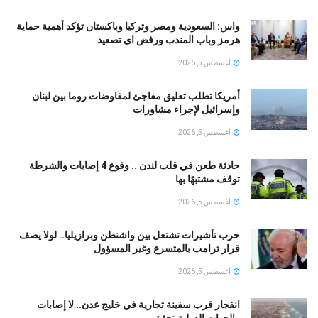
واس: السعودية ومصر وتركيا وباكستان تؤكد أهمية حماية
هرمز وباب المندب ورفض اى تصعيد
أغسطس 5, 2026
أمريكا تطلب تعليق مفاجئ لمفاوضات روما بين لبنان
وإسرائيل لإجراء مشاورات
أغسطس 5, 2026
حادثة طعن في قلب لندن .. وقوع 4 إصابات والشرطة
توقف مشتبهًا بها
أغسطس 5, 2026
حرب تأشيرات تشتعل بين واشنطن وبرازيليا.. لولا يصف
قرار ترامب بالمتسرع وغير المسؤول
أغسطس 5, 2026
انفجار قرب سفينة تجارية في خليج عدن.. لا إصابات