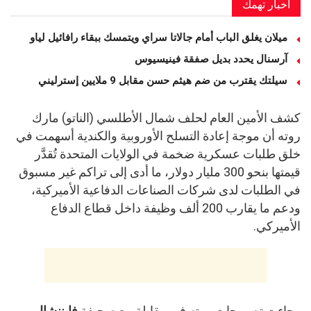
أخبار تهمك
ميلان يغلق الباب أمام جالاتا سراي ويتمسك ببقاء رافائيل لياو
آرسنال يحدد بديل صفقة فينيسيوس
سيلتك يقترب من ضم هيثم حسن مقابل 9 ملايين إسترليني
كشف الأمين العام لحلف شمال الأطلسي (الناتو) مارك
روته أن موجة إعادة التسلح الأوروبية والكندية أسهمت في
خلق طلبات عسكرية ضخمة في الولايات المتحدة تُقدَّر
قيمتها بنحو 300 مليار دولار، ما أدى إلى تراكم غير مسبوق
في الطلبات لدى شركات الصناعات الدفاعية الأميركية،
ودعم ما يقارب 200 ألف وظيفة داخل قطاع الدفاع
الأميركي.
وجاءت تصريحات روته في مقابلة مع صحيفة
فايننشال