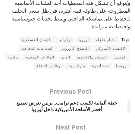
ويُتوقع أن تشكل هذه المعطيات أحد الملفات الأساسية
المطروحة على طاولة قمة أنقرة، في ظل سعي الحلف
للحفاظ على تماسكه الداخلي وسط تحديات جيوسياسية
واقتصادية متزايدة.
Tags:
أخبار عاجله
أوروبا
أوكرانيا
الإنفاق العسكري
الاقتصاد الأميركي
التسلح الأوروبي
الصناعات الدفاعية
المنشر
المنشر _الاخبارى
الناتو
الولايات المتحدة
ترامب
روسيا
قمة أنقرة
مارك روته
وظائف الدفاع
Previous Post
خطة ألمانية لكسب دعم ترامب.. برلين تعرض تصنيع
أخطر الأسلحة الأميريكية داخل أوروبا
Next Post