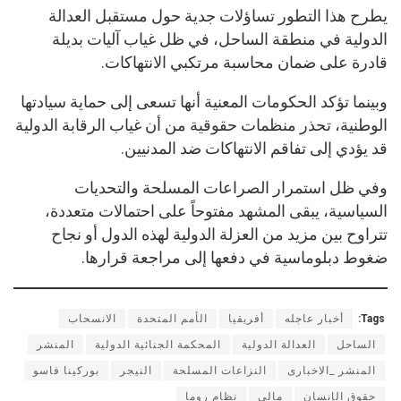
يطرح هذا التطور تساؤلات جدية حول مستقبل العدالة
الدولية في منطقة الساحل، في ظل غياب آليات بديلة
قادرة على ضمان محاسبة مرتكبي الانتهاكات.
وبينما تؤكد الحكومات المعنية أنها تسعى إلى حماية سيادتها
الوطنية، تحذر منظمات حقوقية من أن غياب الرقابة الدولية
قد يؤدي إلى تفاقم الانتهاكات ضد المدنيين.
وفي ظل استمرار الصراعات المسلحة والتحديات
السياسية، يبقى المشهد مفتوحاً على احتمالات متعددة،
تتراوح بين مزيد من العزلة الدولية لهذه الدول أو نجاح
ضغوط دبلوماسية في دفعها إلى مراجعة قرارها.
Tags:
أخبار عاجله
أفريقيا
الأمم المتحدة
الانسحاب
الساحل
العدالة الدولية
المحكمة الجنائية الدولية
المنشر
المنشر _الاخبارى
النزاعات المسلحة
النيجر
بوركينا فاسو
حقوق الإنسان
مالي
نظام روما