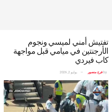
تفتيش أمني لميسي ونجوم
الأرجنتين في ميامي قبل مواجهة
كاب فيردي
by
فرح منصور
يوليو 2, 2026