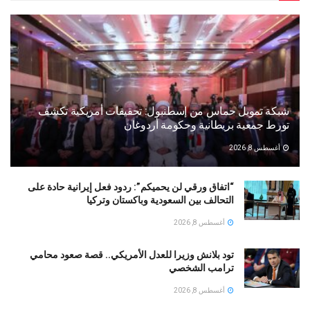
شبكة تمويل حماس من إسطنبول: تحقيقات أمريكية تكشف
تورط جمعية بريطانية وحكومة أردوغان
أغسطس 8, 2026
“اتفاق ورقي لن يحميكم”: ردود فعل إيرانية حادة على
التحالف بين السعودية وباكستان وتركيا
أغسطس 8, 2026
تود بلانش وزيرا للعدل الأمريكي.. قصة صعود محامي
ترامب الشخصي
أغسطس 8, 2026