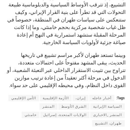
التشييع، إذ تترقب الأوساط السياسية والدبلوماسية طبيعة
التحولات التي قد تطرأ على بنية القرار الإيراني، وكيف
ستنعكس على سياسات طهران في المنطقة، خصوصاً في
ظل غياب شخصية مركزية بحجم خامنئي، وما إذا كانت
المرحلة المقبلة ستشهد استمرارية في النهج أم إعادة
صياغة جزئية لأولويات السياسة الخارجية.
وبينما تستعد طهران لأكبر مراسم تشييع في تاريخها
الحديث، يبقى المشهد مفتوحاً على احتمالات متعددة،
تتراوح بين تثبيت الاستقرار الداخلي عبر التعبئة الشعبية، أو
الدخول في مرحلة أكثر تعقيداً من إعادة ترتيب موازين
القوى داخل النظام، وفي محيطه الإقليمي على حد سواء.
Tags:
أخبار عاجله
إيران،
الأزمة الإقليمية
الأمن الإقليمي
السياسة الإيرانية
الشرق الأوسط
المنشر
المنشر _الاخبارى
الولايات المتحدة، إسرائيل
خامنئي
طهران، التشييع