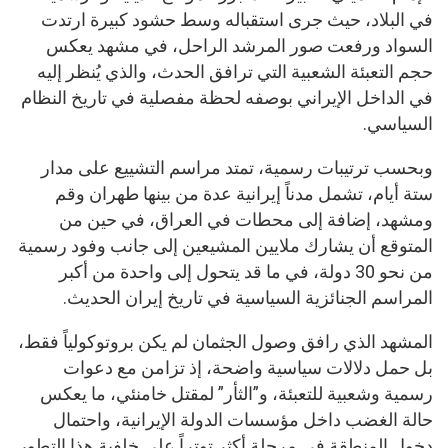
في البلاد، حيث جرى استقباله وسط حشود كبيرة ارتدت
السواد ورفعت صور المرشد الراحل، في مشهد يعكس
حجم التعبئة الشعبية التي ترافق الحدث، والذي يُنظر إليه
في الداخل الإيراني بوصفه لحظة مفصلية في تاريخ النظام
السياسي.
وبحسب ترتيبات رسمية، تمتد مراسم التشييع على مدار
ستة أيام، تشمل مدناً إيرانية عدة من بينها طهران وقم
ومشهد، إضافة إلى محطات في العراق، في حين من
المتوقع أن يشارك ملايين المشيعين إلى جانب وفود رسمية
من نحو 30 دولة، في ما قد يتحول إلى واحدة من أكبر
المراسم الجنائزية السياسية في تاريخ إيران الحديث.
المشهد الذي رافق وصول الجثمان لم يكن بروتوكولياً فقط،
بل حمل دلالات سياسية واضحة، إذ تزامن مع دعوات
رسمية وشعبية للتعبئة، و”الثأر” لمقتل خامنئي، ما يعكس
حالة الغضب داخل مؤسسات الدولة الإيرانية، واحتمال
دخول المنطقة في مرحلة أكثر توتراً على خلفية هذا التطور