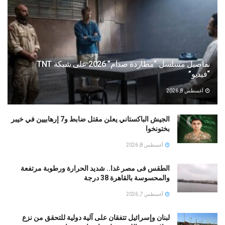
تفاصيل مسلسل “مطاردة صدام” 2026 على شبكة TNT
“فيديو”
أغسطس 8, 2026
الجيش الباكستاني يعلن مقتل ضابط و7 إرهابيين في خيبر
بختونخوا
أغسطس 8, 2026
الطقس فى مصر غدا.. شديد الحرارة ورطوبة مرتفعة
والمحسوسة بالقاهرة 38 درجة
أغسطس 7, 2026
لبنان وإسرائيل تتفقان على آلية دولية للتحقق من نزع