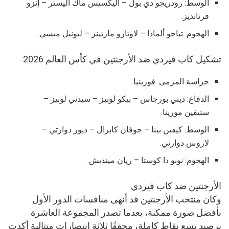
الوسط: رودريجو دي بول – أليكسيس ماك أليستر – إنزو
فرنانديز.
الهجوم: تياجو ألمادا – لاوتارو مارتينز – ليونيل ميسي.
تشكيل كاب فيردي ضد الأرجنتين في كأس العالم 2026
حراسة المرمى: فوزينيا.
الدفاع: ديني بورجاس – بيكو لوبيز – سيدني لوبيز –
ستيفين مورينا.
الوسط: كيفين بينا – جوفان كابرال – ديور دوارتي –
لاروس دوارتي.
الهجوم: نونو دا كوستا – ريان مينديش.
الأرجنتين ضد كاب فيردي
وكان منتخب الأرجنتين قد أنهى منافسات الدور الأول
بأفضل صورة ممكنة، بعدما تصدر المجموعة العاشرة
برصيد تسع نقاط كاملة، محققًا ثلاثة انتصارات متتالية أكدت