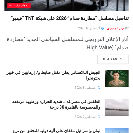
أخبار رئيسية
تفاصيل مسلسل “مطاردة صدام” 2026 على شبكة TNT “فيديو”
BY
حيدر الموسوى
أغسطس 8, 2026
أثار الإعلان الترويجي للمسلسل السياسي الجديد "مطاردة
صدام" (High Value...
READ MORE
الجيش الباكستاني يعلن مقتل ضابط و7 إرهابيين في خيبر
بختونخوا
أغسطس 8, 2026
الطقس فى مصر غدا.. شديد الحرارة ورطوبة مرتفعة
والمحسوسة بالقاهرة 38 درجة
أغسطس 7, 2026
لبنان وإسرائيل تتفقان على آلية دولية للتحقق من نزع