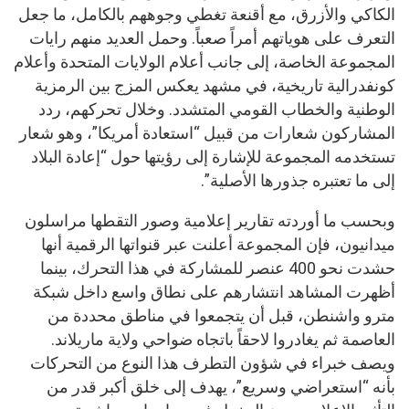
الكاكي والأزرق، مع أقنعة تغطي وجوههم بالكامل، ما جعل
التعرف على هوياتهم أمراً صعباً. وحمل العديد منهم رايات
المجموعة الخاصة، إلى جانب أعلام الولايات المتحدة وأعلام
كونفدرالية تاريخية، في مشهد يعكس المزج بين الرمزية
الوطنية والخطاب القومي المتشدد. وخلال تحركهم، ردد
المشاركون شعارات من قبيل “استعادة أمريكا”، وهو شعار
تستخدمه المجموعة للإشارة إلى رؤيتها حول “إعادة البلاد
إلى ما تعتبره جذورها الأصلية”.
وبحسب ما أوردته تقارير إعلامية وصور التقطها مراسلون
ميدانيون، فإن المجموعة أعلنت عبر قنواتها الرقمية أنها
حشدت نحو 400 عنصر للمشاركة في هذا التحرك، بينما
أظهرت المشاهد انتشارهم على نطاق واسع داخل شبكة
مترو واشنطن، قبل أن يتجمعوا في مناطق محددة من
العاصمة ثم يغادروا لاحقاً باتجاه ضواحي ولاية ماريلاند.
ويصف خبراء في شؤون التطرف هذا النوع من التحركات
بأنه “استعراضي وسريع”، يهدف إلى خلق أكبر قدر من