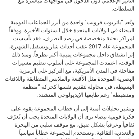
التأثير الإعلامي دون الدخول في مواجهات مباشرة مع
السلطات.
وتُعد “باتريوت فرونت” واحدة من أبرز الجماعات القومية
البيضاء في الولايات المتحدة خلال السنوات الأخيرة. ووفقاً
لمراكز بحثية متخصصة في رصد التطرف، فقد تأسست
المجموعة عام 2017 عقب أحداث شارلوتسفيل الشهيرة،
إثر انشقاق داخل مجموعات يمينية أكثر تطرفاً. ومنذ ذلك
الوقت، اعتمدت المجموعة على أسلوب تنظيم مسيرات
مفاجئة في المدن الأمريكية، مع التركيز على الرمزية
البصرية الموحدة مثل الأقنعة والملابس المتطابقة واللافتات
البسيطة، في محاولة لتقديم نفسها كحركة “منظمة
ومنضبطة” رغم طابعها الإيديولوجي المتشدد.
وتشير تحليلات أمنية إلى أن خطاب المجموعة يقوم على
فكرة قومية بيضاء ترى أن الولايات المتحدة يجب أن تُعرّف
ثقافياً وعرقياً بشكل ضيق، مع موقف سلبي من الهجرة
والتعددية الثقافية. وتستخدم المجموعة خطاباً سياسياً