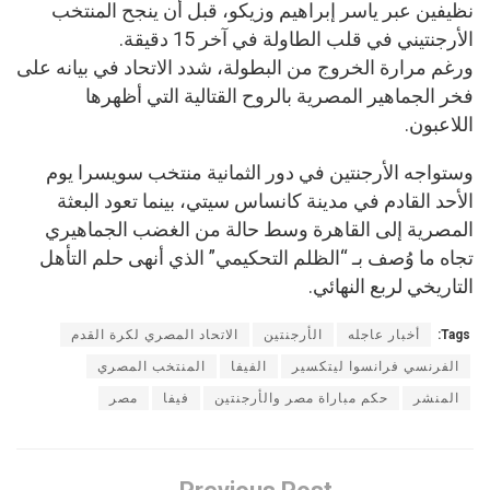
نظيفين عبر ياسر إبراهيم وزيكو، قبل أن ينجح المنتخب
الأرجنتيني في قلب الطاولة في آخر 15 دقيقة.
ورغم مرارة الخروج من البطولة، شدد الاتحاد في بيانه على
فخر الجماهير المصرية بالروح القتالية التي أظهرها
اللاعبون.
وستواجه الأرجنتين في دور الثمانية منتخب سويسرا يوم
الأحد القادم في مدينة كانساس سيتي، بينما تعود البعثة
المصرية إلى القاهرة وسط حالة من الغضب الجماهيري
تجاه ما وُصف بـ “الظلم التحكيمي” الذي أنهى حلم التأهل
التاريخي لربع النهائي.
Tags:
أخبار عاجله
الأرجنتين
الاتحاد المصري لكرة القدم
الفرنسي فرانسوا ليتكسير
الفيفا
المنتخب المصري
المنشر
حكم مباراة مصر والأرجنتين
فيفا
مصر