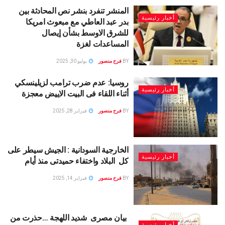
المنشر تنفرد بنشر نص المحادثة بين
أخبار رئيسية
بدر عبد العاطي مع مبعوث امريكا
للشرق الاوسط بشأن إيصال
المساعدات لغزة
BY
فرح منصور
يوليو 30, 2025
روسيا: عدم ضرب ترامب لزيلينسكي
أخبار رئيسية
أثناء اللقاء فى البيت الاييض معجزة
BY
فرح منصور
فبراير 28, 2025
الخارجية السودانية : الجيش سيطر على
أخبار رئيسية
كل البلاد واختفاء حميدتى منذ أيام
BY
فرح منصور
فبراير 14, 2025
بيان مصرى شديد اللهجة …حذرت من
أخبار رئيسية