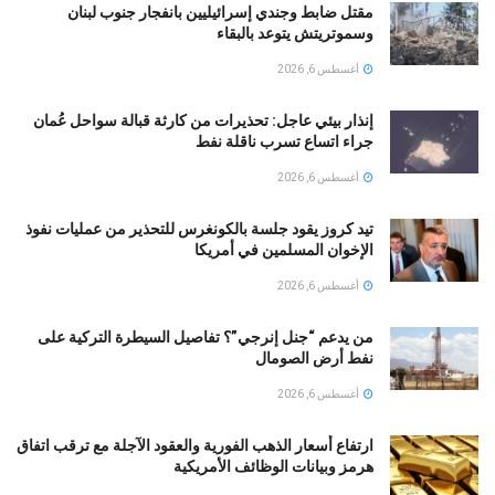
مقتل ضابط وجندي إسرائيليين بانفجار جنوب لبنان
وسموتريتش يتوعد بالبقاء
أغسطس 6, 2026
إنذار بيئي عاجل: تحذيرات من كارثة قبالة سواحل عُمان
جراء اتساع تسرب ناقلة نفط
أغسطس 6, 2026
تيد كروز يقود جلسة بالكونغرس للتحذير من عمليات نفوذ
الإخوان المسلمين في أمريكا
أغسطس 6, 2026
من يدعم “جنل إنرجي”؟ تفاصيل السيطرة التركية على
نفط أرض الصومال
أغسطس 6, 2026
ارتفاع أسعار الذهب الفورية والعقود الآجلة مع ترقب اتفاق
هرمز وبيانات الوظائف الأمريكية