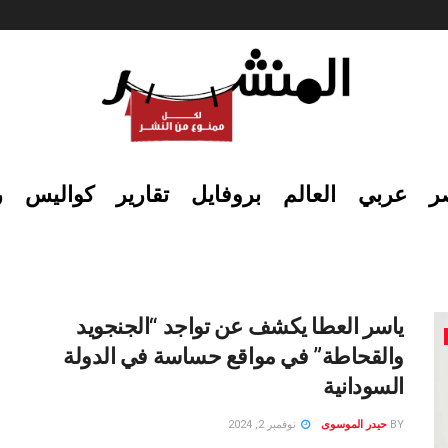
ر
عربي
العالم
بروفايل
تقارير
كواليس
ر
ياسر العطا يكشف عن تواجد “الجنجويد
والقحاطة” في مواقع حساسة في الدولة
السودانية
BY
حيدر الموسوى
نوفمبر 2, 2024