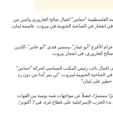
مة الفلسطينية “حماس” اغتيال صالح العاروري واثنين من
 في انفجار في الضاحية الجنوبية في بيروت، عاصمة لبنان،
ام الأقرع “أبو عمار”، وسمير فندي “أبو عامر”، اللذين
ة صالح العاروري، في انفجار بيروت.
ي أن اغتيال نائب رئيس المكتب السياسي لحركة “حماس”
ي الضاحية الجنوبية لبيروت، “لن يمر أبدا من دون رد
 خطير على لبنان”.
رًا مستمرًا، فضلاً عن مواجهات شبه يومية بين القوات
الإسرائيلية و”حزب الله” اللبناني، منذ بدء الحرب الإسرائيلية على قطاع غزة، في 7 أكتوبر/