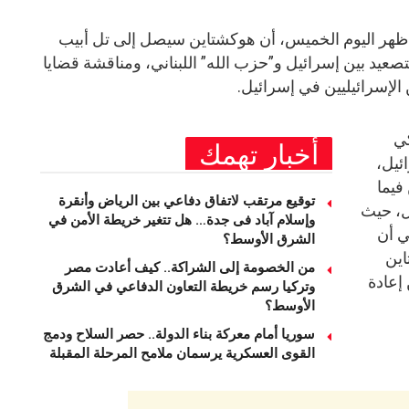
ة، ظهر اليوم الخميس، أن هوكشتاين سيصل إلى تل أبيب
صعيد بين إسرائيل و”حزب الله” اللبناني، ومناقشة قضايا
الإسرائيليين في إسرائيل.
كي
أخبار تهمك
ائيل،
فيما
توقيع مرتقب لاتفاق دفاعي بين الرياض وأنقرة
بل، حيث
وإسلام آباد فى جدة… هل تتغير خريطة الأمن في
ي أن
الشرق الأوسط؟
اين
من الخصومة إلى الشراكة.. كيف أعادت مصر
إعادة
وتركيا رسم خريطة التعاون الدفاعي في الشرق
الأوسط؟
سوريا أمام معركة بناء الدولة.. حصر السلاح ودمج
القوى العسكرية يرسمان ملامح المرحلة المقبلة