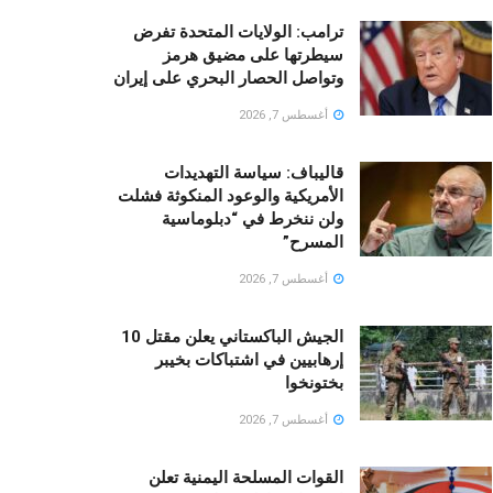
ترامب: الولايات المتحدة تفرض
سيطرتها على مضيق هرمز
وتواصل الحصار البحري على إيران
أغسطس 7, 2026
قالیباف: سياسة التهديدات
الأمريكية والوعود المنكوثة فشلت
ولن ننخرط في “دبلوماسية
المسرح”
أغسطس 7, 2026
الجيش الباكستاني يعلن مقتل 10
إرهابيين في اشتباكات بخيبر
بختونخوا
أغسطس 7, 2026
القوات المسلحة اليمنية تعلن