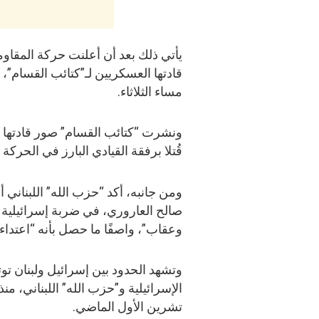
يأتي ذلك بعد أن أعلنت حركة المقاو
قادتها العسكريين لـ”كتائب القسام”،
مساء الثلاثاء.
ونشرت “كتائب القسام” صور قادتها عز
قُتلا برفقة القيادي البارز في الحرك
ومن جانبه، أكد “حزب الله” اللبنان
صالح العاروري، في ضربة إسرائيلية ف
وعقاب”، واصفًا ما حصل بأنه “اعتداء
وتشهد الحدود بين إسرائيل ولبنان توت
تشرين الأول الماضي.