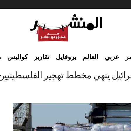
ر
عربي
العالم
بروفايل
تقارير
كواليس
ر
وإسرائيل ينهي مخطط تهجير الفلسطينيي