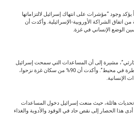
س تقريراً يؤكد وجود “مؤشرات على انتهاك إسرائيل لالتزاماتها
 من اتفاق الشراكة الأوروبية-الإسرائيلية. وأكدت أن
ين الوضع الإنساني في غزة.
ارثي”، مشيرة إلى أن المساعدات التي سمحت إسرائيل
بدخولها سابقاً، رغم أهميتها، تبقى “قطرة في محيط”. وأكدت أن 90% من سكان غزة نزحوا،
ات الإنسانية.
 تحديات هائلة، حيث منعت إسرائيل دخول المساعدات
ثر من 130 يوماً. وقد أدى هذا الحصار إلى نقص حاد في الوقود والأدوية والغذاء