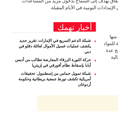
تفاق يهدف إلى السماح بدخول مزيد من المساعدات
الإمدادات اليومية في الأيام المقبلة.
أخبار تهمك
نها
شبكة الدعم السريع في الإمارات: تقرير جديد
 للمواد
يكشف عمليات غسيل الأموال لعائلة دقلو في
ح عدة
دبي
لية
حركة الثورة الزرقاء المعارضة تطالب من أديس
أبابا بإسقاط نظام أفورقي في إريتريا
شبكة تمويل حماس من إسطنبول: تحقيقات
أمريكية تكشف تورط جمعية بريطانية وحكومة
أردوغان