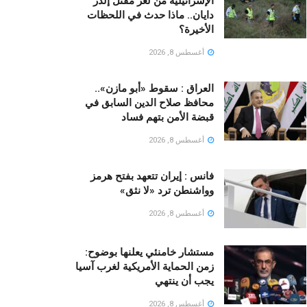
الإسرائيلية من لغز مقتل إلدَر
دايان.. ماذا حدث في اللحظات
الأخيرة؟
أغسطس 8, 2026
العراق : سقوط «أبو مازن»..
محافظ صلاح الدين السابق في
قبضة الأمن بتهم فساد
أغسطس 8, 2026
فانس : إيران تتعهد بفتح هرمز
وواشنطن ترد «لا نثق»
أغسطس 8, 2026
مستشار خامنئي يعلنها بوضوح:
زمن الحماية الأمريكية لغرب آسيا
يجب أن ينتهي
أغسطس 8, 2026