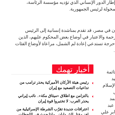
ين، وذلك في إطار الدور الإنساني الذي تؤديه مؤسسة الرئاسة،
لمخولة لرئيس الجمهورية.
 في مصر، قد تقدم بمناشدة إنسانية إلى الرئيس
رحمة والاعتبار في أوضاع بعض المحكوم عليهم، الذين
رجة تستدعي إعادة لم الشمل، مراعاة لأوضاع الفئات
أخبار تهمك
ئمة
د
رئيس هيئة الأركان الأميركية يحذر ترامب من
لإسلام
تداعيات التصعيد مع إيران
بالتزامن مع اطلاق «ميثاق مكة».. نائب إيراني
مد
يحذر العرب: لا تختبروا قوة إيران
عبد
اعترافات جديدة تقرّب الشرطة الإسرائيلية من
ابر علي
لغز مقتل إلدَر دايان.. ماذا حدث في اللحظات