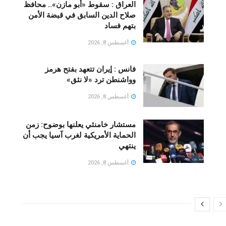
العراق : سقوط «أبو مازن».. محافظ
صلاح الدين السابق في قبضة الأمن
بتهم فساد
أغسطس 8, 2026
فانس : إيران تتعهد بفتح هرمز
وواشنطن ترد «لا نثق»
أغسطس 8, 2026
مستشار خامنئي يعلنها بوضوح: زمن
الحماية الأمريكية لغرب آسيا يجب أن
ينتهي
أغسطس 8, 2026