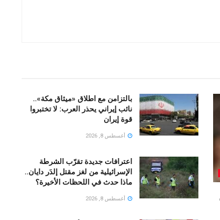
بالتزامن مع اطلاق «ميثاق مكة»..
نائب إيراني يحذر العرب: لا تختبروا
قوة إيران
أغسطس 8, 2026
اعترافات جديدة تقرّب الشرطة
الإسرائيلية من لغز مقتل إلدَر دايان..
ماذا حدث في اللحظات الأخيرة؟
أغسطس 8, 2026