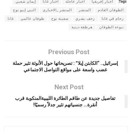
Tags:
أخبار إفريقيا
أخبار عاجله
أخبار غانا
إيمان شعبي
الطوفان القادم
المنشر
المنشر _الاخبارى
النبي إيبو نوح
زحام في غانا
زحف بشري
سفينة نوح
طوفان عالمي
غانا
نبوءة الطوفان
هرطقة دينية
Previous Post
إسرائيل.. “الكابتن إيلا” : تصريحاتها حول الأنوثة تثير حملة
غضب واسعة على مواقع التواصل الاجتماعي
Next Post
تفاصيل جديدة عن طاقم الطائرة الليبيةالمنكوبة قرب
أنقرة… جنسياتهم تثير جدلاً رسميًا!