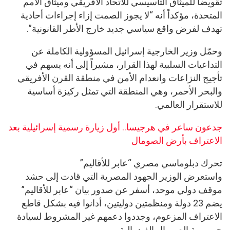
تقويضاً للميثاق التأسيسي للاتحاد الأفريقي وميثاق الأمم
المتحدة، مؤكداً أنه “لا يجوز الصمت إزاء إجراءات أحادية
تهدف لفرض واقع سياسي جديد خارج الأطر القانونية”.
وحمّل وزير الخارجية إسرائيل المسؤولية الكاملة عن
التداعيات السلبية لهذا القرار، مشيراً إلى أنه يسهم في
تأجيج النزاعات وانعدام الأمن في منطقة القرن الأفريقي
والبحر الأحمر، وهي المنطقة التي تمثل ركيزة أساسية
للاستقرار العالمي.
جدعون ساعر في هرجيسا.. أول زيارة رسمية إسرائيلية بعد
الاعتراف بأرض الصومال
تحرك دبلوماسي مصري “عابر للأقاليم”
واستعرض الوزير الجهود المصرية التي قادت إلى حشد
موقف دولي موحد، أسفر عن صدور بيان “عابر للأقاليم”
يضم 23 دولة ومنظمتين دوليتين، أدانوا فيه بشكل قاطع
الاعتراف المزعوم، وجددوا دعمهم غير المشروط لسيادة
جمهورية الصومال الفيدرالية.