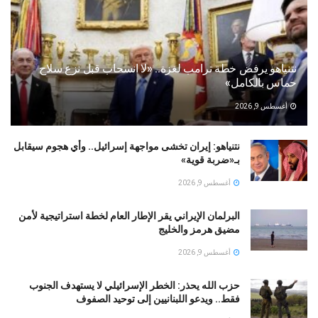
نتنياهو يرفض خطة ترامب لغزة.. «لا انسحاب قبل نزع سلاح
حماس بالكامل»
أغسطس 9, 2026
نتنياهو: إيران تخشى مواجهة إسرائيل.. وأي هجوم سيقابل
بـ«ضربة قوية»
أغسطس 9, 2026
البرلمان الإيراني يقر الإطار العام لخطة استراتيجية لأمن
مضيق هرمز والخليج
أغسطس 9, 2026
حزب الله يحذر: الخطر الإسرائيلي لا يستهدف الجنوب
فقط.. ويدعو اللبنانيين إلى توحيد الصفوف