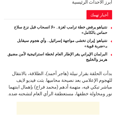
أبرز الأحداث الرئيسية
أخبار تهمك
نتنياهو يرفض خطة ترامب لغزة.. «لا انسحاب قبل نزع سلاح
حماس بالكامل»
نتنياهو: إيران تخشى مواجهة إسرائيل.. وأي هجوم سيقابل
بـ«ضربة قوية»
البرلمان الإيراني يقر الإطار العام لخطة استراتيجية لأمن مضيق
هرمز والخليج
بدأت الحلقة بقرار نبيلة (هاجر أحمد)، الطلاقة، بالانتقال
للهجوم الإعلامي بعد نصيحة محاميها. بثت فيديو لايف
مباشر تبكي فيه، متهمة أدهم (محمد فراج) بإهمال ابنتهما
نور ومحاولة خطفها، مستعطفة الرأي العام لتشحنه ضده.