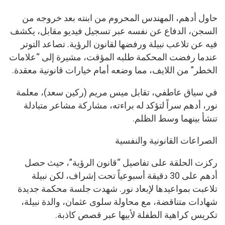
حاول أدهم، المهندس المحروم من ابنته بعد خروجه من
السجن، الدفاع عن نفسه عبر تسجيل فيديو مقابل، يكشف
فيه عن تلاعب نبيلة ورفضها لقانون الرؤية. تصاعد التوتر
عندما رفضت المحكمة طلبه المؤقت، مشيرة إلى “علامات
الخطر” من اللايف، مما وضعه أمام خيارات قانونية معقدة.
في سياق عاطفي، تقابل ميس مريم (ركين سعد)، معلمة
نور، أدهم سراً لتؤكد له براءته، مشاركة مشاعر متبادلة
تنشأ بينهما وسط الظلم.
الصراعات القانونية والنفسية
ركزت الحلقة على تفاصيل “قانون الرؤية”، حيث حصل
أدهم على 30 دقيقة أسبوعياً تحت إشراف، لكن نبيلة
تلاعبت بمواعيدها لإبعاد نور. شهدت جلسة محكمة جديدة
شهادات متناقضة، مع محاولة سلوى عثمان، والدة نبيلة،
تكريس كراهية الطفلة لأبيها عبر قصص كاذبة.