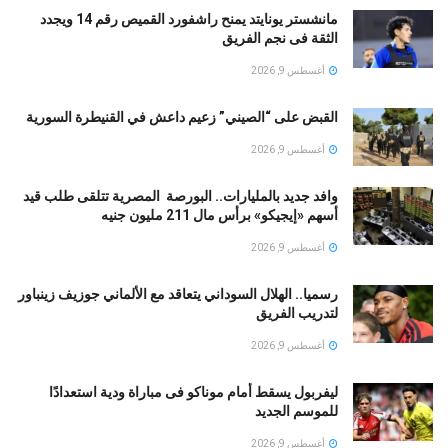
مانشستر يونايتد يمنح راشفورد القميص رقم 14 ويجدد
الثقة فى نجم الفريق
أغسطس 9, 2026
القبض على “الصيني” زعيم داعش في القنيطرة السورية
أغسطس 9, 2026
وافد جديد بالمليارات.. البورصة المصرية تتلقى طلب قيد
أسهم «إيجيكو» برأس مال 211 مليون جنيه
أغسطس 9, 2026
رسميا.. الهلال السوداني يتعاقد مع الألماني جوزيف زينباور
لتدريب الفريق
أغسطس 9, 2026
ليفربول يسقط أمام موناكو فى مباراة ودية استعدادًا
للموسم الجديد
أغسطس 9, 2026