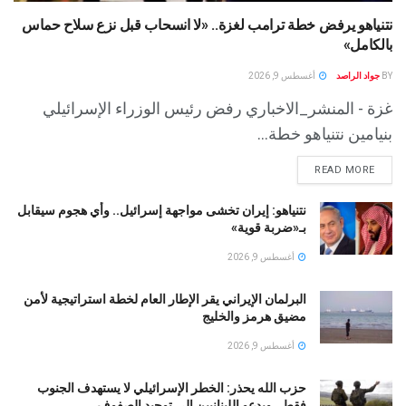
نتنياهو يرفض خطة ترامب لغزة.. «لا انسحاب قبل نزع سلاح حماس
بالكامل»
BY
جواد الراصد
أغسطس 9, 2026
غزة - المنشر_الاخباري رفض رئيس الوزراء الإسرائيلي
بنيامين نتنياهو خطة...
READ MORE
نتنياهو: إيران تخشى مواجهة إسرائيل.. وأي هجوم سيقابل
بـ«ضربة قوية»
أغسطس 9, 2026
البرلمان الإيراني يقر الإطار العام لخطة استراتيجية لأمن
مضيق هرمز والخليج
أغسطس 9, 2026
حزب الله يحذر: الخطر الإسرائيلي لا يستهدف الجنوب
فقط.. ويدعو اللبنانيين إلى توحيد الصفوف