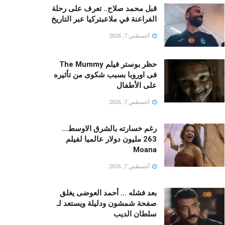
قبل محمد صلاح.. تعرف على رحلة
الفراعنة في ملاعبتركيا عبر التاريخ
أغسطس 7, 2026
حظر بوستر فيلم The Mummy
فى اوروبا بسبب شكوى من تأثيره
على الأطفال
أغسطس 7, 2026
رغم خسارته بالشرق الاوسط…
263 مليون دولار عالميا لفيلم
Moana
أغسطس 7, 2026
بعد فشله … أحمد العوضى يغلق
صفحة شمشون ودليلة ويستعد لـ
سلطان الديب