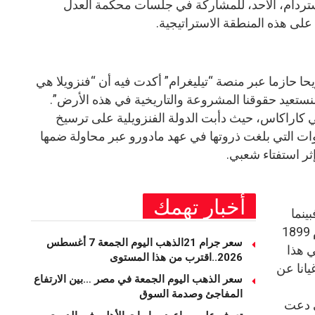
مستردام، الأحد، للمشاركة في جلسات محكمة العدل
على هذه المنطقة الاستراتيجية.
ا حازما عبر منصة “تيليغرام” أكدت فيه أن “فنزويلا هي
نستعيد حقوقنا المشروعة والتاريخية في هذه الأرض”.
 كاراكاس، حيث دأبت الدولة الفنزويلية على ترسيخ
وات التي بلغت ذروتها في عهد مادورو عبر محاولة ضمها
ثر استفتاء شعبي.
أخبار تهمك
ينما
تستند غيانا إلى حكم تحكيم صادر عام 1899
سعر جرام 21الذهب اليوم الجمعة 7 أغسطس
ي هذا
2026..اقترب من هذا المستوى
ال غيانا عن
سعر الذهب اليوم الجمعة في مصر …بين الارتفاع
المفاجئ وصدمة السوق
يف لعام 1966 التي دعت