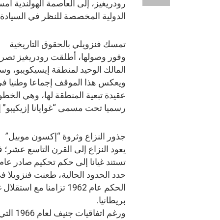
رودريغيز، إلى العاصمة الهولندية أ
الدولية المخصصة للنظر في السيادة 
تمسك فنزويلي بالحقوق التاريخية
وفور وصولها، أطلقت رودريغيز تصريح
المالك الوحيد لمنطقة إيسيكويبو، وس
ويعكس هذا الموقف إجماعا وطنيا في
عقيدة تبعية المنطقة لها، وهي الخط
رسميا تحت مسمى “غوايانا إزيكيبو” إ
جذور النزاع وثروة “إكسون موبيل”
يعود النزاع إلى القرن التاسع عشر؛ فب
حدد الحدود الحالية، طعنت فنزويلا ف
الحكم عام 1962 تزامنا مع استقل
بريطانيا.
ورغم اتفاقيات جن