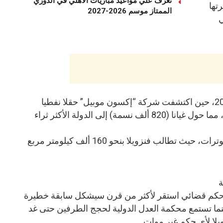
تعرف علي مواعيد مباريات الأهلي في الدوري
تها
الممتاز موسم 2026-2027
ي
إلا أن المشهد تغير جذريا في عام 2015، حين اكتشفت شركة “إكسون موبيل” حقلا نفطيا
ضخما في المياه الإقليمية لإيسيكويبو، مما حول غيانا (820 ألف نسمة) إلى الدولة الأكثر ثراء
هذا الاكتشاف أعاد إحياء الأطماع والتوترات، حيث تطالب فنزويلا بنحو 160 ألف كيلومتر مربع
ة
ض حكم قضائي استقر لأكثر من قرن سيشكل سابقة خطيرة
ينما تستمع محكمة العدل الدولية لحجج الطرفين حتى غد
يلا لأي حكم غير موات.