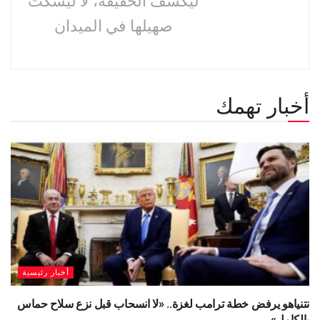
ليكشف الحقيقة، لا ليُسكت
صهيلها في الميدان
أخبار تهمك
أخبار رئيسية
نتنياهو يرفض خطة ترامب لغزة.. «لا انسحاب قبل نزع سلاح حماس
بالكامل»