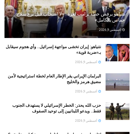
نتنياهو يرفض خطة ترامب لغزة.. «لا انسحاب قبل نزع سلاح
حماس بالكامل»
أغسطس 9, 2026
نتنياهو: إيران تخشى مواجهة إسرائيل.. وأي هجوم سيقابل
بـ«ضربة قوية»
أغسطس 9, 2026
البرلمان الإيراني يقر الإطار العام لخطة استراتيجية لأمن
مضيق هرمز والخليج
أغسطس 9, 2026
حزب الله يحذر: الخطر الإسرائيلي لا يستهدف الجنوب
فقط.. ويدعو اللبنانيين إلى توحيد الصفوف
أغسطس 9, 2026