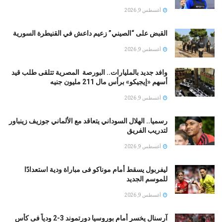
أغسطس 9, 2026
القبض على “الصيني” زعيم داعش في القنيطرة السورية
أغسطس 9, 2026
وافد جديد بالمليارات.. البورصة المصرية تتلقى طلب قيد
أسهم «إيجيكو» برأس مال 211 مليون جنيه
أغسطس 9, 2026
رسميا.. الهلال السوداني يتعاقد مع الألماني جوزيف زينباور
لتدريب الفريق
أغسطس 9, 2026
ليفربول يسقط أمام موناكو فى مباراة ودية استعدادًا
للموسم الجديد
أغسطس 9, 2026
آرسنال يخسر أمام بوروسيا دورتموند 3-2 ودياً فى كأس