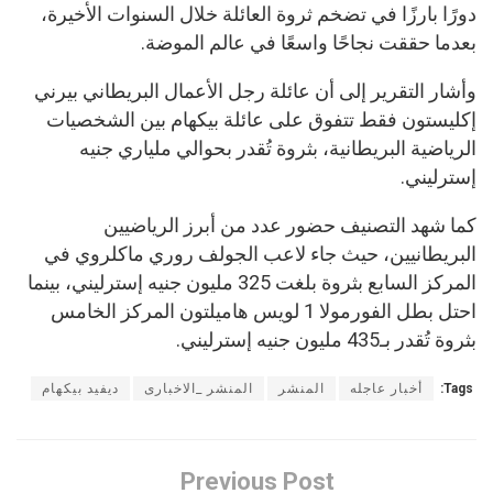
دورًا بارزًا في تضخم ثروة العائلة خلال السنوات الأخيرة،
بعدما حققت نجاحًا واسعًا في عالم الموضة.
وأشار التقرير إلى أن عائلة رجل الأعمال البريطاني بيرني
إكليستون فقط تتفوق على عائلة بيكهام بين الشخصيات
الرياضية البريطانية، بثروة تُقدر بحوالي ملياري جنيه
إسترليني.
كما شهد التصنيف حضور عدد من أبرز الرياضيين
البريطانيين، حيث جاء لاعب الجولف روري ماكلروي في
المركز السابع بثروة بلغت 325 مليون جنيه إسترليني، بينما
احتل بطل الفورمولا 1 لويس هاميلتون المركز الخامس
بثروة تُقدر بـ435 مليون جنيه إسترليني.
Tags:
أخبار عاجله
المنشر
المنشر _الاخبارى
ديفيد بيكهام
Previous Post