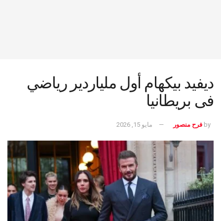
ديفيد بيكهام أول ملياردير رياضي
فى بريطانيا
by
فرح منصور
مايو 15, 2026