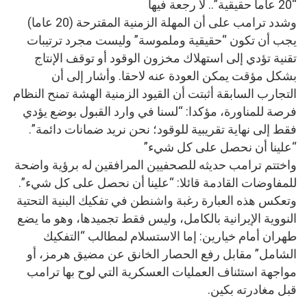
“20 عاما حقيقية”.. لا رجعة فيها
وشدد ترامب على أن المهلة الزمنية المقترحة (20 عاما)
يجب أن تكون “حقيقية وملموسة” وليست مجرد ترتيبات
تقنية تؤدي إلى استهلاك مخزون الوقود أو توقف الإنتاج
بشكل مؤقت يمكن العودة عنه لاحقا. وأشار إلى أن
التجارب السابقة أثبتت أن القيود الزمنية الهشة تمنح النظام
فرصة للمناورة، مؤكدا: “لسنا في وارد القبول بوضع يؤدي
فقط إلى نهاية تقريبية للوقود؛ نحن نريد ضمانات دائمة”.
“علينا أن نحصل على كل شيء”
واختتم ترامب حديثه للصحفيين المرافقين له برؤية واضحة
للمفاوضات القادمة قائلا: “علينا أن نحصل على كل شيء”.
وتعكس هذه العبارة رغبة واشنطن في تفكيك البنية التحتية
النووية الإيرانية بالكامل، وليس فقط تجميدها، وهو ما يضع
طهران أمام خيارين: إما الاستسلام لمطالب “التفكيك
الشامل” مقابل رفع الحصار الخانق عن مضيق هرمز، أو
مواجهة استئناف العمليات العسكرية التي لوح بها ترامب
قبل مغادرته بكين.