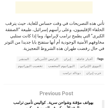
تأتي هذه التصريحات في وقت حساس للغاية، حيث يترقب
الحلفاء الإقليميون، وعلى رأسهم إسرائيل، طبيعة “الصفقة
الكبرى” التي يطمح ترامب لإبرامها، وما إذا كانت ستلبي
مخاوفهم الأمنية الوجودية أم أنها ستفتح بابا جديدا من التوتر
في حال رفضت طهران هذه الشروط التعجيزية.
Tags:
أخبار عاجله
إيران
الرئيس الأمريكي
المنشر
النووي الإيراني
اليورانيوم المخصب
تخصيب اليورانيوم
حرب إيران
دونالد ترامب.
Previous Post
بهواتف مؤقتة وشواحن سرية.. كواليس تأمين ترامب
والوفد الأمريكى في الصين فى بكين