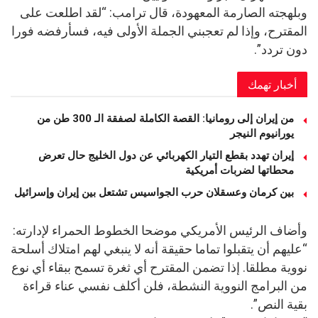
وبلهجته الصارمة المعهودة، قال ترامب: “لقد اطلعت على
المقترح، وإذا لم تعجبني الجملة الأولى فيه، فسأرفضه فورا
دون تردد”.
أخبار تهمك
من إيران إلى رومانيا: القصة الكاملة لصفقة الـ 300 طن من
يورانيوم النيجر
إيران تهدد بقطع التيار الكهربائي عن دول الخليج حال تعرض
محطاتها لضربات أمريكية
بين كرمان وعسقلان حرب الجواسيس تشتعل بين إيران وإسرائيل
وأضاف الرئيس الأمريكي موضحا الخطوط الحمراء لإدارته:
“عليهم أن يتقبلوا تماما حقيقة أنه لا ينبغي لهم امتلاك أسلحة
نووية مطلقا. إذا تضمن المقترح أي ثغرة تسمح ببقاء أي نوع
من البرامج النووية النشطة، فلن أكلف نفسي عناء قراءة
بقية النص”.