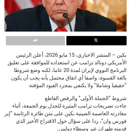
بكين – المنشر الاخباري، 15 مايو 2026، أعلن الرئيس
الأمريكي دونالد ترامب عن استعداده للموافقة على تعليق
البرنامج النووي لإيران لمدة 20 عاما، لكنه وضع شروطا
بالغة القسوة، واصفا أي اتفاق محتمل بأنه يجب أن يكون
“حقيقيا وشاملا” ولا يكتفي بمجرد القيود المؤقتة.
شروط “الجملة الأولى” والرفض القاطع
جاءت تصريحات ترامب المثيرة للجدل يوم الجمعة، أثناء
مغادرته العاصمة الصينية بكين على متن طائرة الرئاسة “إير
فورس وان”، ردا على سؤال حول الاقتراح الأخير الذي
قدمته طهران عبر وسطاء دوليين.