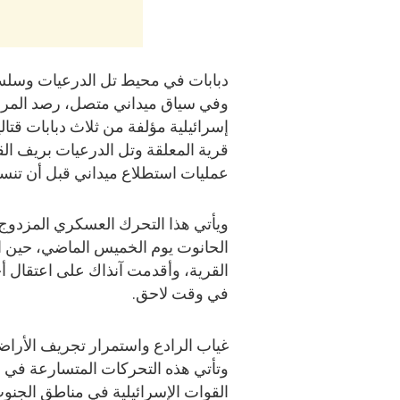
دبابات في محيط تل الدرعيات وسلس
وفي سياق ميداني متصل، رصد المرصد 
إسرائيلية مؤلفة من ثلاث دبابات قت
قرية المعلقة وتل الدرعيات بريف ال
عمليات استطلاع ميداني قبل أن تنسح
ويأتي هذا التحرك العسكري المزدوج 
الحانوت يوم الخميس الماضي، حين ا
القرية، وأقدمت آنذاك على اعتقال أح
في وقت لاحق.
غياب الرادع واستمرار تجريف الأرا
وتأتي هذه التحركات المتسارعة في سيا
القوات الإسرائيلية في مناطق الجن