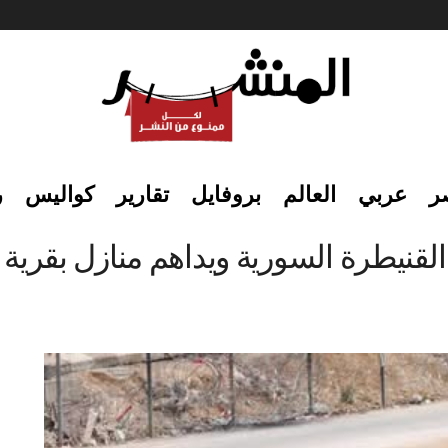
ر
عربي
العالم
بروفايل
تقارير
كواليس
ر
لقنيطرة السورية ويداهم منازل بقرية 