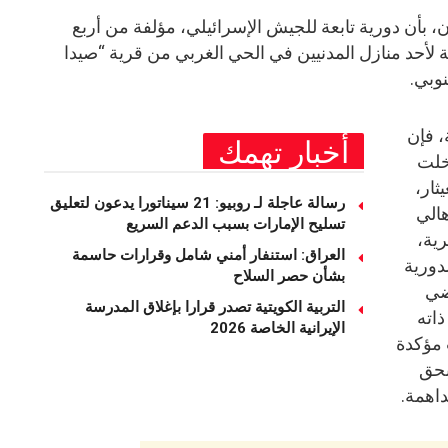
 بأن دورية تابعة للجيش الإسرائيلي، مؤلفة من أربع
لأحد منازل المدنيين في الحي الغربي من قرية “صيدا
نوبي.
، فإن
أخبار تهمك
خلت
ثار،
رسالة عاجلة لـ روبيو: 21 سيناتورا يدعون لتعليق
هالي
تسليح الإمارات بسبب الدعم السريع
ية،
العراق: استنفار أمني شامل وقرارات حاسمة
دورية
بشأن حصر السلاح
ضي
التربية الكويتية تصدر قرارا بإغلاق المدرسة
اته
الإيرانية الخاصة 2026
 مؤكدة
بحق
داهمة.