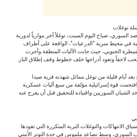
لة توغلات
السوري، صباح اليوم السبت، توغلاً آخر موازياً لدورية
الية في محيط سرية “الدرعيات”، الواقعة على أطراف
قنيطرة الجنوبي، حيث جابت الآليات المنطقة وأجرت
ب لاحقاً وتعود أدراجها خلف خطوط وقف إطلاق النار.
بعد أيام قليلة من توغل مماثل شهدته قرية صيدا
قتحمت قوة إسرائيلية مؤلفة من سبع آليات عسكرية
د الشبان السوريين واقتياده للتحقيق قبل أن يفرج عنه
ضي
ق الانتهاكات والتوغلات البرية المتكررة التي تقودها
وب السوري، وسط تصاعد ملموس في حدة التوتر الأمني