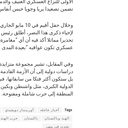
تضمن تصعيدا بريا وجويا حبس أنفاس ا
وخلال حفل أقيم ف
لإحياء ذكرى هذا النصر، أطلق رئيس 
تحذيرا مماثلا أكد فيه أن أي “مغامرة
عسكري تكون عواقبه “بعيدة المدى ومؤ
وفي المقابل، تشير مجموعة متزايدة 
دراسات دولية إلى أن الأزمة القادم
بل ستكون أكثر فتكا من سابقاتها، ف
الدولية الكبرى، مثل واشنطن وبكين، 
المنطقة إلى حرب شاملة ومفتوحة.
Tags:
أخبار عاجله
أوربيندار دويفيدي
الهند وباكستان
باكستان
حرب الهند 
يحدث في مصر