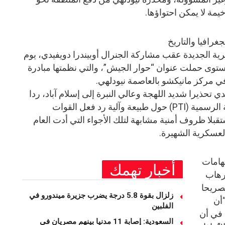
 لا يمكن احتواؤها.
جغرافيا والتاريخ
ية الجديدة عقب مشاركة الجنرال أوبيندرا دويفيدي، يوم
توى حملت عنوان “حوار الجيش”، والتي نظمتها مبادرة
 مركز مانيكشو بالعاصمة نيودلهي.
 تحذيرا شديد اللهجة وعالي النبرة إلى إسلام آباد، ردا
على سؤال وجهته وكالة الأنباء الهندية الرسمية (PTI) حول طبيعة وآلية رد فعل القوات
بلا ظروف أمنية مشابهة لتلك الأجواء التي أدت العام
لعسكرية الشهيرة.
تهامات
أخبار تهمك
إرهاب
تصريحا
زلزال بقوة 5.8 درجة يضرب جزيرة ميندورو في
“أن
الفلبين
 في أن
السعودية: إصابة 11 مدنيا بينهم مصريان في