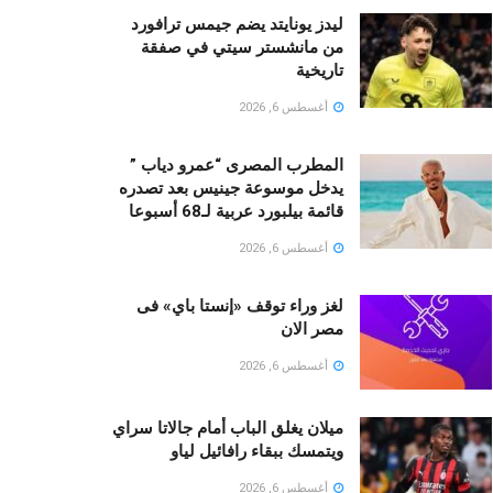
ليدز يونايتد يضم جيمس ترافورد
من مانشستر سيتي في صفقة
تاريخية
أغسطس 6, 2026
المطرب المصرى “عمرو دياب ”
يدخل موسوعة جينيس بعد تصدره
قائمة بيلبورد عربية لـ68 أسبوعا
أغسطس 6, 2026
لغز وراء توقف «إنستا باي» فى
مصر الان
أغسطس 6, 2026
ميلان يغلق الباب أمام جالاتا سراي
ويتمسك ببقاء رافائيل لياو
أغسطس 6, 2026