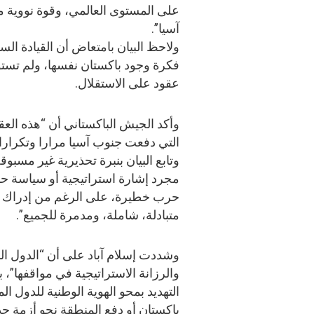
على المستوى العالمي، وقوة نووية م
آسيا”.
ولاحظ البيان بامتعاض أن القيادة الس
فكرة وجود باكستان نفسها، ولم تستو
عقود على الاستقلال.
وأكد الجيش الباكستاني أن “هذه الع
التي دفعت جنوب آسيا مرارا وتكرارا
وتابع البيان بنبرة تحذيرية غير مسبوق
مجرد إشارة استراتيجية أو سياسة ح
حرب خطيرة، على الرغم من إدراك اله
متبادلة، شاملة، ومدمرة للجميع”.
وشددت إسلام آباد على أن “الدول ال
والرزانة الاستراتيجية في مواقفها”، ب
التهديد بمحو الهوية الوطنية للدول ال
باكستان أو دفع المنطقة نحو أزمة جد