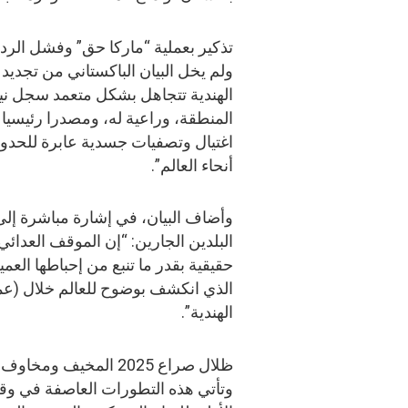
تذكير بعملية “ماركا حق” وفشل الردع
ولم يخل البيان الباكستاني من تجديد
الهندية تتجاهل بشكل متعمد سجل نيود
المنطقة، وراعية له، ومصدرا رئيسيا 
اغتيال وتصفيات جسدية عابرة للحدود
أنحاء العالم”.
وأضاف البيان، في إشارة مباشرة إلى
البلدين الجارين: “إن الموقف العدائي
حقيقية بقدر ما تنبع من إحباطها الع
الذي انكشف بوضوح للعالم خلال (عم
الهندية”.
ظلال صراع 2025 المخيف ومخاوف المحللين الدوليين
وتأتي هذه التطورات العاصفة في وق