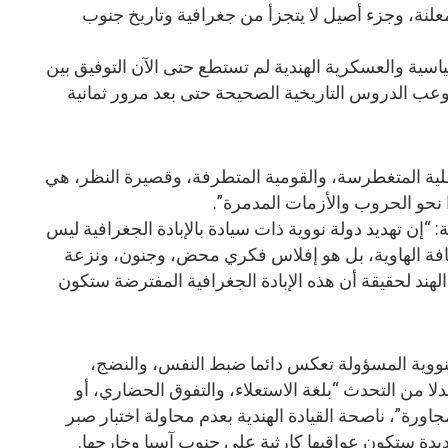
علنة، وجزء أصيل لا يتجزأ من جغرافية وتاريخ جنوب
ياسية والعسكرية الهندية لم تستطع حتى الآن التوفيق بين
عب الدروس التاريخية الصحيحة حتى بعد مرور ثمانية
قلية المتغطرسة، والقومية المتطرفة، وقصيرة النظر، هي
 نحو الحروب والأزمات المدمرة”.
ة: “إن تهديد دولة نووية ذات سيادة بالإبادة الجغرافية ليس
افة الهاوية، بل هو إفلاس فكري محض، وجنون، ونزعة
ند لحقيقة أن هذه الإبادة الجغرافية المفترضة ستكون
نووية المسؤولة تعكس دائما ضبط النفس، والنضج،
دلا من التحدث “بلغة الاستعلاء، والتفوق الحضاري، أو
مجاورة”، ناصحة القيادة الهندية بعدم محاولة اختبار صبر
يدة ستكون عواقبها كارثية على جنوب آسيا وخارجها.