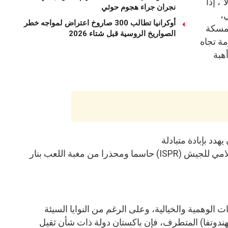
”، إذا
نجران جراء هجوم حوثي
،
أوكرانيا تطالب 300 صاروخ اعتراض لمواجه خطر
تمسكة
الصواريخ الروسية قبل شتاء 2026
مة تجاه
هبة
دد بإبادة متبادلة
وجاء الرد الباكستاني عبر الجناح الإعلامي للجيش (ISPR) حاسما ومحذرا من مغبة اللعب بنار
 الوهمية والخيالية، وعلى الرغم من النوايا السيئة
الهندوتفا) المتطرف، فإن باكستان دولة ذات شأن ثقيل