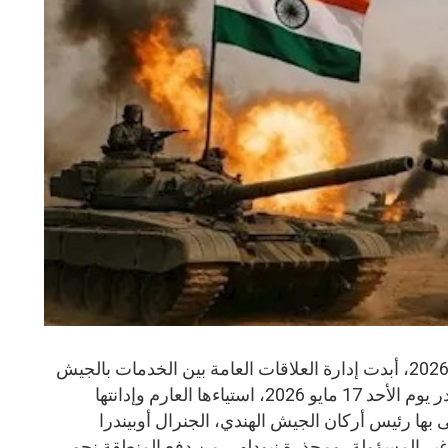
روالبندي ـ المنشر الاخباري، 17 مايو 2026، أبدت إدارة العلاقات العامة بين الخدمات بالجيش
الباكستاني، في بيان شديد اللهجة صدر يوم الأحد 17 مايو 2026، استياءها العارم وإدانتها
 بها رئيس أركان الجيش الهندي، الجنرال أوبيندرا
وغير المسؤولة، ومحذرة نيودلهي من دفع المنطقة نحو