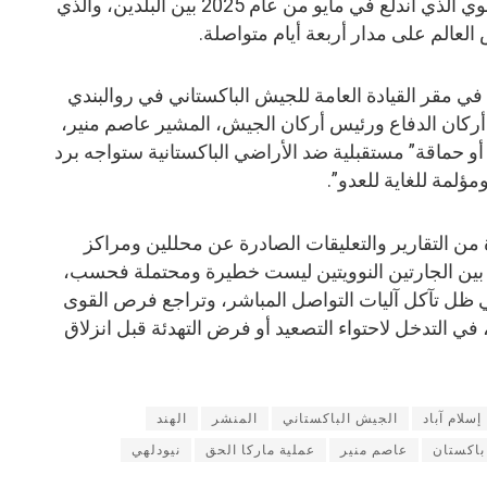
الأولى للنزاع العسكري العنيف والدموي الذي اندلع في مايو من عام 2025 بين البلدين، والذي
لعالم على مدار أربعة أيام متواصلة.
ي 10 مايو الجاري في مقر القيادة العامة للجيش الباكستاني في روالبندي
أركان الدفاع ورئيس أركان الجيش، المشير عاصم منير،
 أو حماقة” مستقبلية ضد الأراضي الباكستانية ستواجه برد
لمة للغاية للعدو”.
من التقارير والتعليقات الصادرة عن محللين ومراكز
ة بين الجارتين النوويتين ليست خطيرة ومحتملة فحسب،
ي ظل تآكل آليات التواصل المباشر، وتراجع فرص القوى
في التدخل لاحتواء التصعيد أو فرض التهدئة قبل انزلاق
إسلام آباد
الجيش الباكستاني
المنشر
الهند
باكستان
عاصم منير
عملية ماركا الحق
نيودلهي