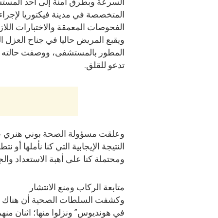
السرعة وبطرق آمنة إلى أحد المست
المتخصصة في مدينة فيكتوريا لإجراء
الفحوصات المعمقة والاختبارات اللاز
ويقبع المريض حاليا في جناح العزل 
المطور بالمستشفى، ووصفت حالته الصح
تدعو للقلق.
وعلقت مسؤولة الصحة بوني هنري على 
النتيجة الإيجابية التي كنا نأملها أو ن
ومحتملة كنا على أهبة الاستعداد والجا
متابعة الركاب ومنع الانتشار
وكشفت السلطات الصحية أن هناك أرب
في هونديوس” ونزلوا منها؛ اثنان منه