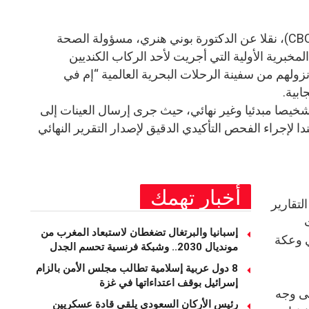
وأفادت هيئة الإذاعة الكندية العامة (CBC)، نقلا عن الدكتورة بوني هنري، مسؤولة الصحة
مخبرية الأولية التي أجريت لأحد الركاب الكنديين
ولهم من سفينة الرحلات البحرية العالمية “إم في
خيصا مبدئيا وغير نهائي، حيث جرى إرسال العينات إلى
دا لإجراء الفحص التأكيدي الدقيق لإصدار التقرير النهائي
أخبار تهمك
لتقارير
إسبانيا والبرتغال تضغطان لاستبعاد المغرب من
ي وعكة
مونديال 2030.. وشبكة فرنسية تحسم الجدل
8 دول عربية إسلامية تطالب مجلس الأمن بالزام
إسرائيل بوقف اعتداءاتها في غزة
ى وجه
رئيس الأركان السعودي يلقي قادة عسكريين