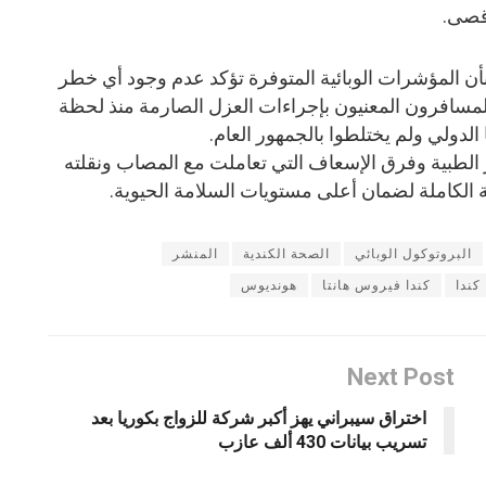
أقصى.
بأن المؤشرات الوبائية المتوفرة تؤكد عدم وجود أي خطر
لمسافرون المعنيون بإجراءات العزل الصارمة منذ لحظة
لدولي ولم يختلطوا بالجمهور العام.
الطبية وفرق الإسعاف التي تعاملت مع المصاب ونقلته
الكاملة لضمان أعلى مستويات السلامة الحيوية.
البروتوكول الوبائي
الصحة الكندية
المنشر
كندا
كندا فيروس هانتا
هونديوس
Next Post
اختراق سيبراني يهز أكبر شركة للزواج بكوريا بعد
تسريب بيانات 430 ألف عازب