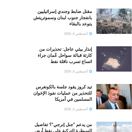
مقتل ضابط وجندي إسرائيليين
بانفجار جنوب لبنان وسموتريتش
يتوعد بالبقاء
أغسطس 6, 2026
إنذار بيئي عاجل: تحذيرات من
كارثة قبالة سواحل عُمان جراء
اتساع تسرب ناقلة نفط
أغسطس 6, 2026
تيد كروز يقود جلسة بالكونغرس
للتحذير من عمليات نفوذ الإخوان
المسلمين في أمريكا
أغسطس 6, 2026
من يدعم “جنل إنرجي”؟ تفاصيل
السيطرة التركية على نفط أرض