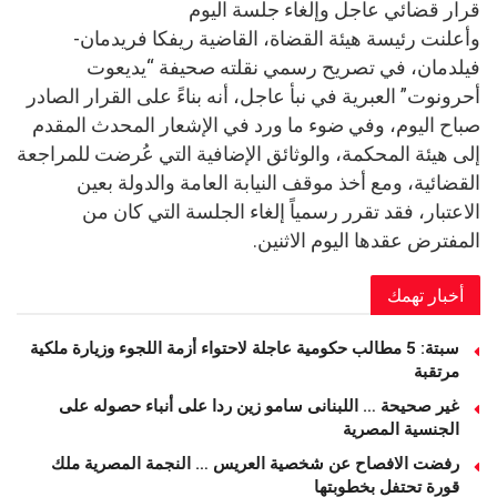
قرار قضائي عاجل وإلغاء جلسة اليوم
وأعلنت رئيسة هيئة القضاة، القاضية ريفكا فريدمان-
فيلدمان، في تصريح رسمي نقلته صحيفة “يديعوت
أحرونوت” العبرية في نبأ عاجل، أنه بناءً على القرار الصادر
صباح اليوم، وفي ضوء ما ورد في الإشعار المحدث المقدم
إلى هيئة المحكمة، والوثائق الإضافية التي عُرضت للمراجعة
القضائية، ومع أخذ موقف النيابة العامة والدولة بعين
الاعتبار، فقد تقرر رسمياً إلغاء الجلسة التي كان من
المفترض عقدها اليوم الاثنين.
أخبار تهمك
سبتة: 5 مطالب حكومية عاجلة لاحتواء أزمة اللجوء وزيارة ملكية
مرتقبة
غير صحيحة … اللبنانى سامو زين ردا على أنباء حصوله على
الجنسية المصرية
رفضت الافصاح عن شخصية العريس … النجمة المصرية ملك
قورة تحتفل بخطوبتها