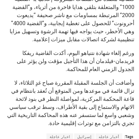
1000″ والمتعلقة بتلقي هدايا فاخرة من أثرياء، و”القضية
2000” المرتبطة بمساومات مع ناشر صحيفة “يديعوت
أحرونوت” للحصول على تغطية إيجابية، و”القضية 4000″
وهي الأخطر، حيث يواجه فيها تهمة الرشوة وتسهيل مزايا
تنظيمية لشركة اتصالات مقابل ميزات إعلامية.
ورغم إلغاء شهادة نتنياهو اليوم، أكدت القاضية ريفكا
فريدمان-فيلدمان أن هذا التأجيل مؤقت ولن يؤثر على
الجدول الزمني العام للمحاكمة.
وأضافت أن الجلسة المقبلة المقررة صباح غدٍ الثلاثاء، لا
تزال قائمة في موعدها ومن المتوقع أن تُعقد بانتظام في
قاعة المحكمة المركزية، لمواصلة النظر في بنود لائحة
الاتهام والاستماع إلى بقية الأطراف، وسط ترقب سياسي
وشعبي واسع لما ستسفر عنه هذه المحاكمة التاريخية التي
تجري بالتزامن مع توترات إقليمية حادة.
Tags:
أخبار عاجله
إسرائيل
اخبار عاجلة