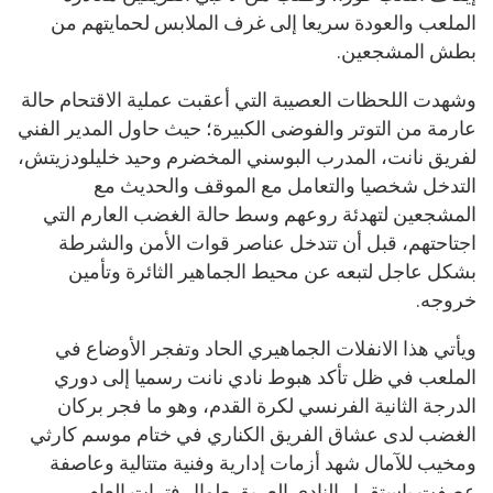
الملعب والعودة سريعا إلى غرف الملابس لحمايتهم من
بطش المشجعين.
وشهدت اللحظات العصيبة التي أعقبت عملية الاقتحام حالة
عارمة من التوتر والفوضى الكبيرة؛ حيث حاول المدير الفني
لفريق نانت، المدرب البوسني المخضرم وحيد خليلودزيتش،
التدخل شخصيا والتعامل مع الموقف والحديث مع
المشجعين لتهدئة روعهم وسط حالة الغضب العارم التي
اجتاحتهم، قبل أن تتدخل عناصر قوات الأمن والشرطة
بشكل عاجل لتبعه عن محيط الجماهير الثائرة وتأمين
خروجه.
ويأتي هذا الانفلات الجماهيري الحاد وتفجر الأوضاع في
الملعب في ظل تأكد هبوط نادي نانت رسميا إلى دوري
الدرجة الثانية الفرنسي لكرة القدم، وهو ما فجر بركان
الغضب لدى عشاق الفريق الكناري في ختام موسم كارثي
ومخيب للآمال شهد أزمات إدارية وفنية متتالية وعاصفة
عصفت باستقرار النادي العريق طوال فترات العام.