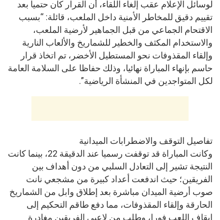
لوسائل الإعلام عقب إلغاء اللقاء، أن القرار كان حتميا بعد
تقييم دقيق للمخاطر الأمنية داخل الملعب، قائلة: “بسبب
الاقتحام الجماعي من قبل الجماهير لأرضية الملعب،
والاستخدام المكثف والخطير للشماريخ والألعاب النارية
وإلقاء المقذوفات نحو المستطيل الأخضر، تم اتخاذ قرار
حاسم بإنهاء المباراة نهائيا، وذلك حفاظا على السلامة العامة
لكل المتواجدين في المنشأة الرياضية”.
تفاصيل التوقف والاضطرابات الميدانية
وكانت المباراة قد توقفت رسميا عند الدقيقة 22، بينما كانت
النتيجة تشير إلى التعادل السلبي من دون أهداف بين
الفريقين؛ حيث اندفعت أعداد كبيرة من مشجعي نانت
صوب أرضية الميدان مباشرة بعد إطلاق وابل من الشماريخ
الحارقة وإلقاء المقذوفات، مما دفع طاقم التحكيم إلى
إيقاف اللعب فورا، وطلب من لاعبي الفريقين مغادرة