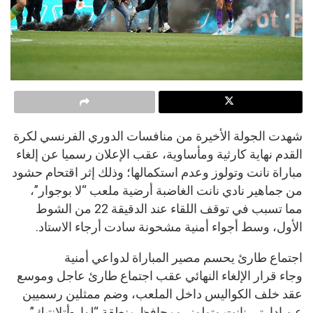
شهدت الجولة الأخيرة من منافسات الدوري الفرنسي لكرة
القدم نهاية كارثية ومأساوية، عقب الإعلان رسميا عن إلغاء
مباراة نانت وتولوز وعدم استكمالها؛ وذلك إثر اقتحام حشود
من جماهير نادي نانت الغاضبة أرضية ملعب “لا بوجوار”،
مما تسبب في توقف اللقاء عند الدقيقة 22 من الشوط
الأول، وسط أجواء أمنية مشحونة سادت أرجاء الاستاد.
اجتماع طارئ يحسم مصير المباراة لدواعي أمنية
وجاء قرار الإلغاء النهائي عقب اجتماع طارئ عاجل وموسع
عقد خلف الكواليس داخل الملعب، وضم ممثلين رسميين
عن إدارتي نانت وتولوز، ومحافظ منطقة “لوار-أتلانتيك”،