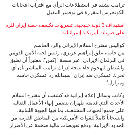
ترامب بشدة في استطلاعات الرأي مع اقتراب انتخابات
الكونجرس المقررة في نوفمبر المقبل.
استهداف 3 دولة خليجية.. تسريبات تكشف خطة إيران للرد
على ضربات أمريكية إسرائيلية
كواليس مقترح السلام الإيراني والرد الحاسم
من جانبه، علق إبراهيم عزيزي، رئيس لجنة الأمن القومي
في البرلمان الإيراني، عبر منصة “إكس”، معتبراً أن تعليق
واشنطن للهجوم جاء نتيجة إدراك ترامب المباشر بأن أي
تحرك عسكري ضد إيران “سيقابله رد عسكري حاسم
ومزلزل”.
وكانت وسائل إعلام إيرانية قد كشفت أن مقترح السلام
الأحدث الذي قدمته طهران يتضمن إنهاء الأعمال القتالية
على جميع الجبهات المشتعلة، بما فيها الجبهة اللبنانية،
وانسحاباً كاملاً للقوات الأمريكية من المناطق القريبة من
الحدود الإيرانية، ودفع تعويضات مالية ضخمة عن الأضرار