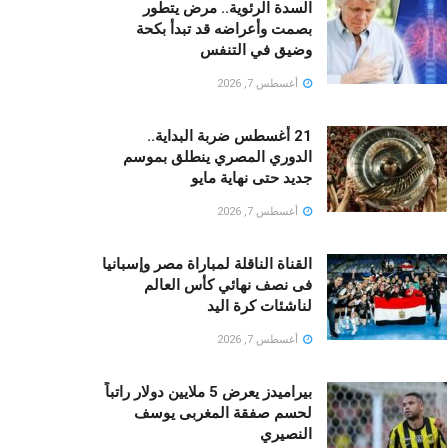
السدة الرئوية.. مرض يتطور
بصمت وأعراضه قد تبدأ بكحة
وضيق في التنفس
أغسطس 7, 2026
21 أغسطس ضربة البداية..
الدوري المصري ينطلق بموسم
جديد حتى نهاية مايو
أغسطس 7, 2026
القناة الناقلة لمباراة مصر وإسبانيا
فى نصف نهائي كأس العالم
لناشئات كرة اليد
أغسطس 7, 2026
بيراميدز يعرض 5 ملايين دولار راتباً
لحسم صفقة المغربى يوسف
النصيري