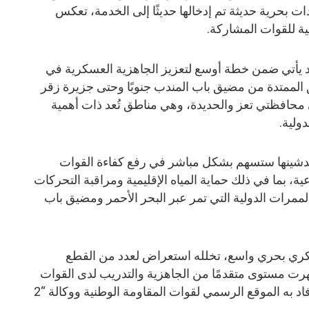
 بحرية حديثة تم إدخالها حديثًا إلى الخدمة، تعكس
ية للقوات المشاركة.
د يأتي ضمن خطة أوسع لتعزيز الجاهزية العسكرية في
ق الممتدة من مضيق باب المندب جنوبًا وحتى جزيرة زقر
ى محافظتي تعز والحديدة، وهي مناطق تُعد ذات أهمية
ولية.
 تدشينها ستسهم بشكل مباشر في رفع كفاءة القوات
اعية، بما في ذلك حماية المياه الإقليمية ومراقبة التحركات
لممرات الدولية التي تمر عبر البحر الأحمر ومضيق باب
كري بحري واسع، تخلله استعراض لعدد من القطع
ظهرت مستوى متقدمًا من الجاهزية والتدريب لدى القوات
البحرية وخفر السواحل، بحسب ما أفاد به الموقع الرسمي لقوات المقاومة الوطنية ووكالة “2