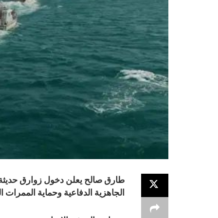
طارق صالح يعلن دخول زوارق حديثة 
الجاهزية الدفاعية وحماية الممرات ال