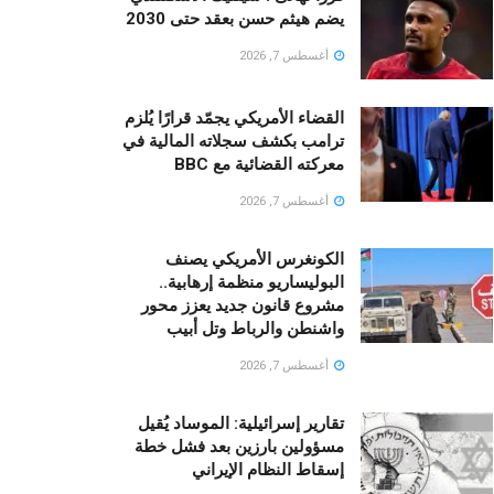
يضم هيثم حسن بعقد حتى 2030
أغسطس 7, 2026
القضاء الأمريكي يجمّد قرارًا يُلزم
ترامب بكشف سجلاته المالية في
معركته القضائية مع BBC
أغسطس 7, 2026
الكونغرس الأمريكي يصنف
البوليساريو منظمة إرهابية..
مشروع قانون جديد يعزز محور
واشنطن والرباط وتل أبيب
أغسطس 7, 2026
تقارير إسرائيلية: الموساد يُقيل
مسؤولين بارزين بعد فشل خطة
إسقاط النظام الإيراني