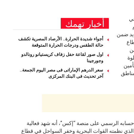
ي
أخبار تهمك
ديد ضمن
أجواء شديدة الحرارة.. الأرصاد المصرية تكشف
طاع
حالة الطقس ودرجات الحرارة المتوقعة
ن
اول صور لقاعة حفل زفاف كريستيانو رونالدو
وة
وجورجينا
أمين
سعر الدرهم الإماراتى فى مصر اليوم الجمعة..
مناطق
آخر تحديث فى البنك المركزى
حسابه الرسمي على منصة “إكس”، أنه شهد فعالية
لذي نظمته القوات البحرية وخفر السواحل في قطاع