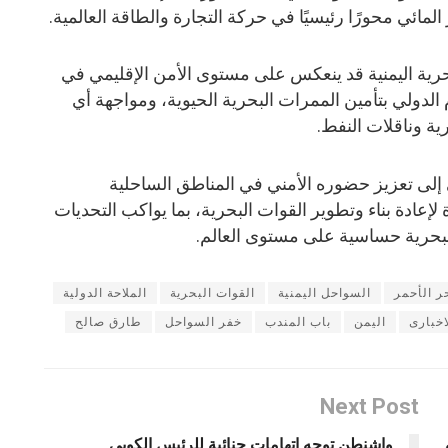
مائي محورًا رئيسيًا في حركة التجارة والطاقة العالمية.
حرية اليمنية قد ينعكس على مستوى الأمن الإقليمي في
م الدولي بتأمين الممرات البحرية الحيوية، ومواجهة أي
ة وناقلات النفط.
 إلى تعزيز حضوره الأمني في المناطق الساحلية
إعادة بناء وتطوير القوات البحرية، بما يواكب التحديات
لبحرية حساسية على مستوى العالم.
ر الأحمر
السواحل اليمنية
القوات البحرية
الملاحة الدولية
اخبارى
اليمن
باب المندب
خفر السواحل
طارق صالح
Next Post
واشنطن توجه اتهامات جنائية للرئيس الكوبي