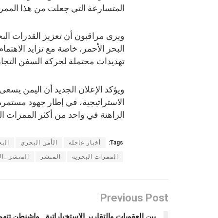
المتسارعة التي جعلت من هذا الممر ال
ويرى مراقبون أن تعزيز القدرات الب
البحر الأحمر، خاصة مع تزايد الاهتما
تهديدات محتملة لحركة السفن التجاري
ويؤكد الإعلان الجديد أن اليمن يسعى
الاستراتيجية، في إطار جهود مستمرة ل
الراهنة في واحد من أكثر الممرات ا
Tags:
أخبار عاجله
الأمن البحري
البح
الممرات البحرية
المنشر
المنشر _ال
Previous Post
بين العقوبات والتقارير الاستخباراتية.. واشنطن تتهم