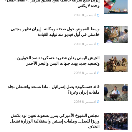
إيران تضع شرطاً حاسماً لفتح مضيق هرمز.. «اتفاق عُمان»
وحده لا يكفي
أغسطس 8, 2026
وسط الغموض حول صحته ومكانه.. إيران تظهر مجتبى
خامنئي في أول فيديو منذ توليه القيادة
أغسطس 8, 2026
الجيش اليمني يعلن «ضربة عسكرية» ضد الحوثيين..
وتصعيد جديد يهدد جبهات اليمن والبحر الأحمر
أغسطس 8, 2026
قائد «سنتكوم» يصل إسرائيل.. ماذا تستعد واشنطن تجاه
ملفات إيران وغزة؟
أغسطس 8, 2026
مجلس الشيوخ الأميركي يمرر بصعوبة تعيين تود بلانش
وزيرًا للعدل.. وملفات إبستين واستقلالية الوزارة تشعل
الخلاف