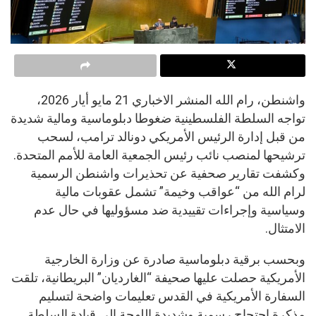
واشنطن، رام الله المنشر الاخباري 21 مايو أيار 2026،
تواجه السلطة الفلسطينية ضغوطا دبلوماسية ومالية شديدة
من قبل إدارة الرئيس الأمريكي دونالد ترامب، لسحب
ترشيحها لمنصب نائب رئيس الجمعية العامة للأمم المتحدة.
وكشفت تقارير صحفية عن تحذيرات واشنطن الرسمية
لرام الله من “عواقب وخيمة” تشمل عقوبات مالية
وسياسية وإجراءات تقييدية ضد مسؤوليها في حال عدم
الامتثال.
وبحسب برقية دبلوماسية صادرة عن وزارة الخارجية
الأمريكية حصلت عليها صحيفة “الغارديان” البريطانية، تلقت
السفارة الأمريكية في القدس تعليمات واضحة لتسليم
مذكرة احتجاج رسمية وشديدة اللهجة إلى قيادة السلطة