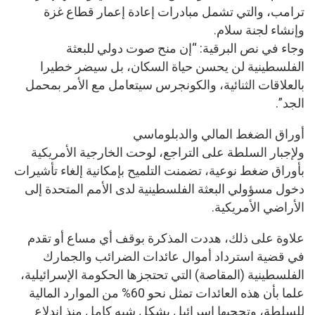
ترامب، والتي تشمل مبادرات إعادة إعمار قطاع غزة
وإنشاء لجنة سلام.
وجاء في نص البرقية: “إن منح صوت دولي للبعثة
الفلسطينية لن يحسن حياة السكان، بل سيضر خطيرا
بالعلاقات الثنائية، والكونجرس سيتعامل مع الأمر بمحمل
الجد”.
أوراق الضغط المالي والدبلوماسي
ولإجبار السلطة على التراجع، لوحت الخارجية الأمريكية
بأوراق ضغط نوعية، تضمنت التلميح بإمكانية إلغاء تأشيرات
دخول مسؤولي البعثة الفلسطينية لدى الأمم المتحدة إلى
الأراضي الأمريكية.
علاوة على ذلك، هددت المذكرة بوقف أي مساع أو تقدم
في قضية استرداد أموال عائدات الضرائب والجمارك
الفلسطينية (المقاصة) التي تحتجزها الحكومة الإسرائيلية،
علما بأن هذه العائدات تمثل نحو 60% من الموارد المالية
للسلطة، وتحجبها إسرائيل بشكل شبه كامل منذ اندلاع